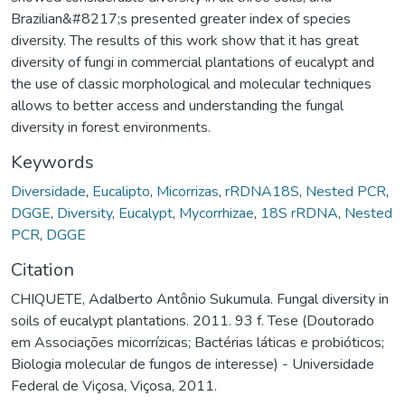
Brazilian&#8217;s presented greater index of species
diversity. The results of this work show that it has great
diversity of fungi in commercial plantations of eucalypt and
the use of classic morphological and molecular techniques
allows to better access and understanding the fungal
diversity in forest environments.
Keywords
Diversidade
,
Eucalipto
,
Micorrizas
,
rRDNA18S
,
Nested PCR
,
DGGE
,
Diversity
,
Eucalypt
,
Mycorrhizae
,
18S rRDNA
,
Nested
PCR
,
DGGE
Citation
CHIQUETE, Adalberto Antônio Sukumula. Fungal diversity in
soils of eucalypt plantations. 2011. 93 f. Tese (Doutorado
em Associações micorrízicas; Bactérias láticas e probióticos;
Biologia molecular de fungos de interesse) - Universidade
Federal de Viçosa, Viçosa, 2011.