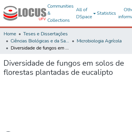
Communities
All of
Oth
&
Statistics
DSpace
inform
Collections
Home
Teses e Dissertações
Ciências Biológicas e da Saúde
Microbiologia Agrícola
Diversidade de fungos em solos de florestas plantadas de eucalipto
Diversidade de fungos em solos de
florestas plantadas de eucalipto