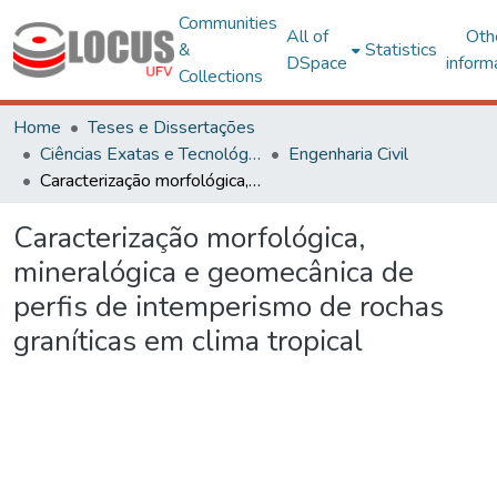
Communities
All of
Oth
&
Statistics
DSpace
inform
Collections
Home
Teses e Dissertações
Ciências Exatas e Tecnológicas
Engenharia Civil
Caracterização morfológica, mineralógica e geomecânica de perfis de intemperismo de rochas graníticas em clima tropical
Caracterização morfológica,
mineralógica e geomecânica de
perfis de intemperismo de rochas
graníticas em clima tropical