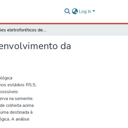
Log In
Padrões eletroforéticos de proteínas durante o desenvolvimento da semente de soja e sua qualidade fisiológica
senvolvimento da
ológica
nos estádios R5,5;
 possíveis
serva na semente.
e colheita acima
 uma destinada à
ógica. A análise