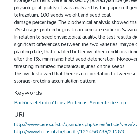
storage-proteins were analysed by polyacrylamide gel ele
physiological quality of was analyzed by the paper roll ger
tetrazolium, 100 seeds weight and seed coat
damage percentage. The biochemical analysis showed that
7S storage-protein begins to aceumulate earlier in Savan
In relation to seed physiological quality, the test results 
significant differences between the two varieties, maybe 
planting date, that enabled better weather conditions dur
after the R8, minimizing field seed deterioration. Moreove
threshing minimized mechanical injuries on the seeds.
This work showed that there is no correlation between se
storage-proteins accumulation pattern.
Keywords
Padrões eletroforéticos
,
Proteínas
,
Semente de soja
URI
http://www.ceres.ufv.br/ojs/index.php/ceres/article/view/
http://www.locus.ufv.br/handle/123456789/21283