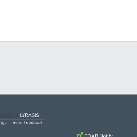
002-2026
LYRASIS
ings
Send Feedback
COAR Notify