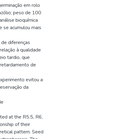
 germinação em rolo
azólio; peso de 100
nálise bioquímica
ue se acumulou mais
 de diferenças
relação à qualidade
io tardio, que
o retardamento de
experimento evitou a
preservação da
de
.
ed at the R5.5, R6,
onship of their
retical pattern. Seed