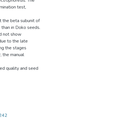
ctrophoresis. The
mination test,
 the beta subunit of
a than in Doko seeds.
did not show
due to the late
ing the stages
r, the manual
ed quality and seed
2242