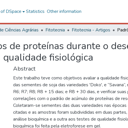
l of DSpace
Statistics
Other information
de Ciências Agrárias
Fitotecnia
Fitotecnia - Artigos
os de proteínas durante o de
 qualidade fisiológica
Abstract
Este trabalho teve como objetivos avaliar a qualidade fisi
das sementes de soja das variedades 'Doko', e “Savana”, 
R6; R7; R8; R8 + 15 dias; e R8 + 30 dias, e verificar suas
correlações com o padrão de acúmulo de proteínas de re
Coletaram-se sementes das duas variedades nas épocas d
citadas e as amostras foram subdivididas em duas partes,
análise bioquímica e a outra aos testes de qualidade fisiol
bioquímica foi feita pela eletroforese em gel