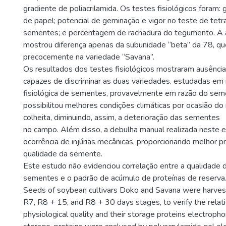
gradiente de poliacrilamida. Os testes fisiológicos foram:
de papel; potencial de geminação e vigor no teste de tetr
sementes; e percentagem de rachadura do tegumento. A a
mostrou diferença apenas da subunidade “beta” da 78, q
precocemente na variedade “Savana”.
Os resultados dos testes fisiológicos mostraram ausência
capazes de discriminar as duas variedades. estudadas em 
fisiológica de sementes, provavelmente em razão do seme
possibilitou melhores condições climáticas por ocasião d
colheita, diminuindo, assim, a deterioração das sementes
no campo. Além disso, a debulha manual realizada neste 
ocorrência de injúrias mecânicas, proporcionando melhor 
qualidade da semente.
Este estudo não evidenciou correlação entre a qualidade 
sementes e o padrão de acúmulo de proteínas de reserva
Seeds of soybean cultivars Doko and Savana were harvest
R7, R8 + 15, and R8 + 30 days stages, to verify the relati
physiological quality and their storage proteins electropho