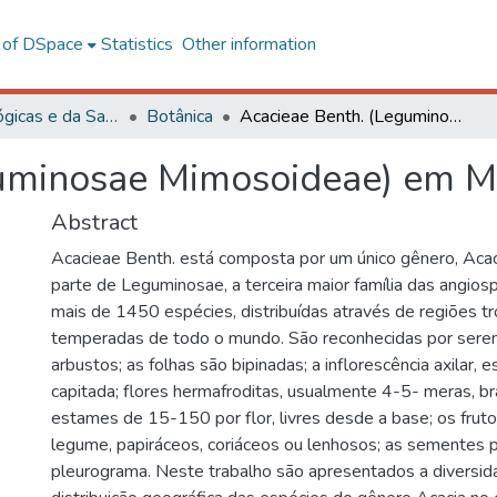
l of DSpace
Statistics
Other information
Ciências Biológicas e da Saúde
Botânica
Acacieae Benth. (Leguminosae Mimosoideae) em Minas Gerais, Brasil
uminosae Mimosoideae) em Min
Abstract
Acacieae Benth. está composta por um único gênero, Acaci
parte de Leguminosae, a terceira maior família das angio
mais de 1450 espécies, distribuídas através de regiões tr
temperadas de todo o mundo. São reconhecidas por serem 
arbustos; as folhas são bipinadas; a inflorescência axilar, 
capitada; flores hermafroditas, usualmente 4-5- meras, b
estames de 15-150 por flor, livres desde a base; os fruto
legume, papiráceos, coriáceos ou lenhosos; as sementes
pleurograma. Neste trabalho são apresentados a diversi