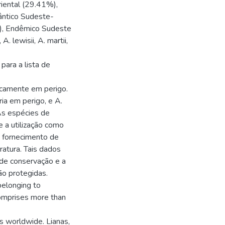
riental (29.41%),
ântico Sudeste-
%), Endêmico Sudeste
 lewisii, A. martii,
 para a lista de
icamente em perigo.
ria em perigo, e A.
 As espécies de
 a utilização como
e fornecimento de
ratura. Tais dados
de conservação e a
o protegidas.
belonging to
comprises more than
ns worldwide. Lianas,