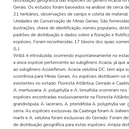
distribuição geográfica das espécies do gênero Acacia no
Gerais. Os estudos foram baseados na análise de cerca 
21 herbários, observações de campo e coleta de material
Unidades de Conservação de Minas Gerais. São fornecidas
ilustrações, chave de identificação, nomes populares, distr
padrões de distribuição e dados sobre a floração e frutifi
espécies. Foram reconhecidas 17 táxons dos quais somen
(L.)
Willd. é introduzida, ocorrendo espontaneamente no est
a única espécie pertencente ao subgênero Acacia, já que
ao subgênero Aculeiferum. Acacia velutina DC. tem aqui su
ocorrência para Minas Gerais. As espécies distribuem-se 
existentes no estado: Floresta Atlântica, Cerrado e Caatin
A. martiusiana, A. polyphylla e A. tenuifolia ocorreram nos
espécies encontradas exclusivamente na Floresta Atlânti
grandistipula, A. lacerans, A. pteridifolia A. polyphylla var.
serra. As espécies exclusivas da Caatinga foram A. bahiens
martii e A. velutina foram exclusivas do Cerrado. Foram de
de distribuição geográfica para estas espécies: Ampla dis