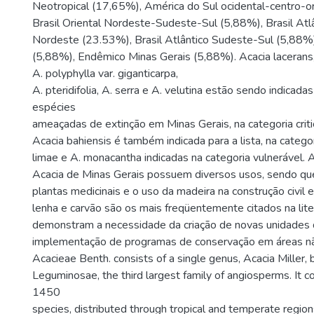
Neotropical (17,65%), América do Sul ocidental-centro-o
Brasil Oriental Nordeste-Sudeste-Sul (5,88%), Brasil Atl
Nordeste (23.53%), Brasil Atlântico Sudeste-Sul (5,88
(5,88%), Endêmico Minas Gerais (5,88%). Acacia lacerans, A.
A. polyphylla var. giganticarpa,
A. pteridifolia, A. serra e A. velutina estão sendo indicadas
espécies
ameaçadas de extinção em Minas Gerais, na categoria crit
Acacia bahiensis é também indicada para a lista, na catego
limae e A. monacantha indicadas na categoria vulnerável.
Acacia de Minas Gerais possuem diversos usos, sendo que
plantas medicinais e o uso da madeira na construção civil 
lenha e carvão são os mais freqüentemente citados na lite
demonstram a necessidade da criação de novas unidades 
implementação de programas de conservação em áreas nã
Acacieae Benth. consists of a single genus, Acacia Miller, 
Leguminosae, the third largest family of angiosperms. It 
1450
species, distributed through tropical and temperate regio