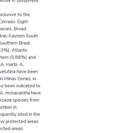
ifolia A. polyphylla
xclusive to the
Cerrado. Eight
pecies: Broad
tral-Eastern South
outhern Brazil
3%), Atlantic
stern (5.88%) and
. martii, A.
. velutina have been
in Minas Gerais, in
so been indicated to
d A. monacantha have
 Acacia species from
lumber in
quently cited in the
new protected areas
ected areas.