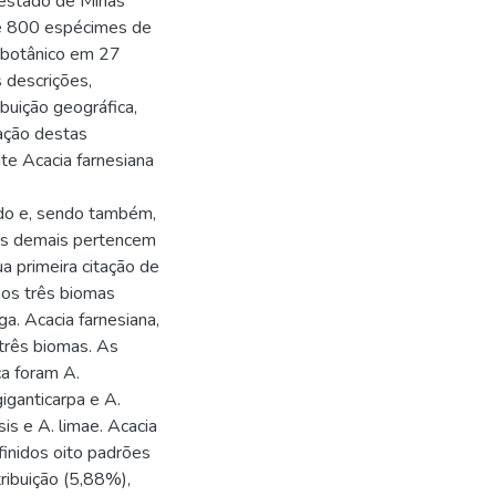
 estado de Minas
de 800 espécimes de
 botânico em 27
 descrições,
ibuição geográfica,
cação destas
te Acacia farnesiana
ado e, sendo também,
 as demais pertencem
a primeira citação de
nos três biomas
ga. Acacia farnesiana,
 três biomas. As
ca foram A.
 giganticarpa e A.
is e A. limae. Acacia
finidos oito padrões
tribuição (5,88%),