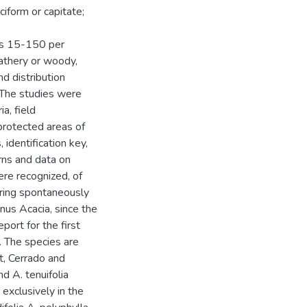
ciform or capitate;
ns 15-150 per
eathery or woody,
d distribution
. The studies were
a, field
protected areas of
 identification key,
rns and data on
ere recognized, of
urring spontaneously
nus Acacia, since the
ort for the first
. The species are
st, Cerrado and
nd A. tenuifolia
exclusively in the