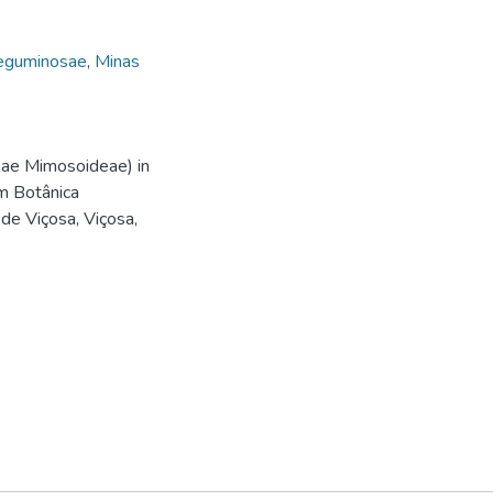
eguminosae
,
Minas
ae Mimosoideae) in
em Botânica
 de Viçosa, Viçosa,