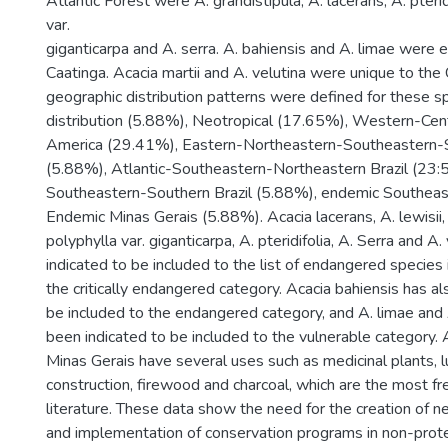
Atlantic Forest were A. grandistipula, A. lacerans, A. pterid
var.
giganticarpa and A. serra. A. bahiensis and A. limae were e
Caatinga. Acacia martii and A. velutina were unique to the 
geographic distribution patterns were defined for these s
distribution (5.88%), Neotropical (17.65%), Western-Cen
America (29.41%), Eastern-Northeastern-Southeastern-S
(5.88%), Atlantic-Southeastern-Northeastern Brazil (23:5
Southeastern-Southern Brazil (5.88%), endemic Southea
Endemic Minas Gerais (5.88%). Acacia lacerans, A. lewisii, A
polyphylla var. giganticarpa, A. pteridifolia, A. Serra and A
indicated to be included to the list of endangered species 
the critically endangered category. Acacia bahiensis has al
be included to the endangered category, and A. limae an
been indicated to be included to the vulnerable category.
Minas Gerais have several uses such as medicinal plants, 
construction, firewood and charcoal, which are the most fre
literature. These data show the need for the creation of 
and implementation of conservation programs in non-prot