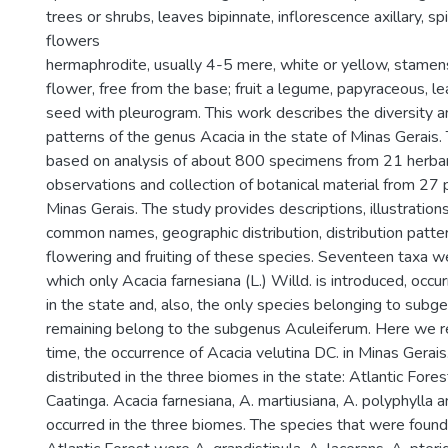
trees or shrubs, leaves bipinnate, inflorescence axillary, spi
flowers
hermaphrodite, usually 4-5 mere, white or yellow, stame
flower, free from the base; fruit a legume, papyraceous, l
seed with pleurogram. This work describes the diversity an
patterns of the genus Acacia in the state of Minas Gerais
based on analysis of about 800 specimens from 21 herbari
observations and collection of botanical material from 27 
Minas Gerais. The study provides descriptions, illustrations,
common names, geographic distribution, distribution patte
flowering and fruiting of these species. Seventeen taxa w
which only Acacia farnesiana (L.) Willd. is introduced, occ
in the state and, also, the only species belonging to subge
remaining belong to the subgenus Aculeiferum. Here we rep
time, the occurrence of Acacia velutina DC. in Minas Gerais
distributed in the three biomes in the state: Atlantic Fore
Caatinga. Acacia farnesiana, A. martiusiana, A. polyphylla a
occurred in the three biomes. The species that were found 