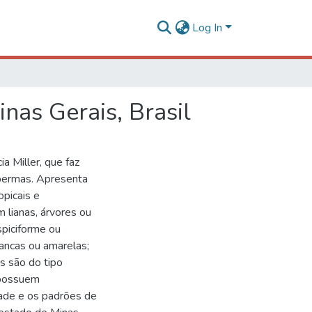
Log In
as Gerais, Brasil
a Miller, que faz
spermas. Apresenta
opicais e
lianas, árvores ou
espiciforme ou
rancas ou amarelas;
s são do tipo
 possuem
dade e os padrões de