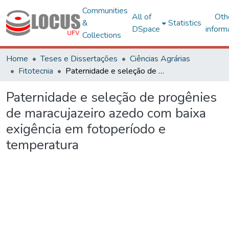
Communities
All of
Oth
&
Statistics
DSpace
inform
Collections
Home
Teses e Dissertações
Ciências Agrárias
Fitotecnia
Paternidade e seleção de progênies de maracujazeiro azedo com baixa exigência em fotoperíodo e temperatura
Paternidade e seleção de progênies
de maracujazeiro azedo com baixa
exigência em fotoperíodo e
temperatura