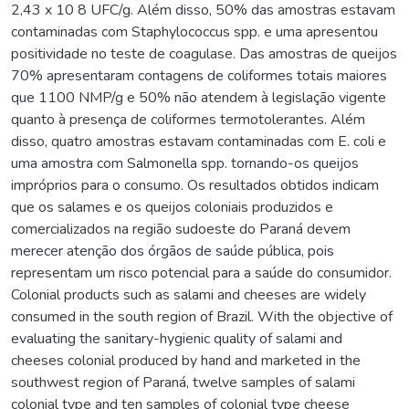
2,43 x 10 8 UFC/g. Além disso, 50% das amostras estavam
contaminadas com Staphylococcus spp. e uma apresentou
positividade no teste de coagulase. Das amostras de queijos
70% apresentaram contagens de coliformes totais maiores
que 1100 NMP/g e 50% não atendem à legislação vigente
quanto à presença de coliformes termotolerantes. Além
disso, quatro amostras estavam contaminadas com E. coli e
uma amostra com Salmonella spp. tornando-os queijos
impróprios para o consumo. Os resultados obtidos indicam
que os salames e os queijos coloniais produzidos e
comercializados na região sudoeste do Paraná devem
merecer atenção dos órgãos de saúde pública, pois
representam um risco potencial para a saúde do consumidor.
Colonial products such as salami and cheeses are widely
consumed in the south region of Brazil. With the objective of
evaluating the sanitary-hygienic quality of salami and
cheeses colonial produced by hand and marketed in the
southwest region of Paraná, twelve samples of salami
colonial type and ten samples of colonial type cheese