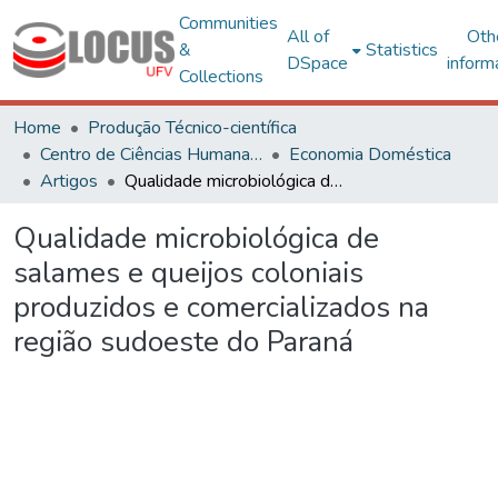
Communities
All of
Oth
&
Statistics
DSpace
inform
Collections
Home
Produção Técnico-científica
Centro de Ciências Humanas, Letras e Artes
Economia Doméstica
Artigos
Qualidade microbiológica de salames e queijos coloniais produzidos e comercializados na região sudoeste do Paraná
Qualidade microbiológica de
salames e queijos coloniais
produzidos e comercializados na
região sudoeste do Paraná