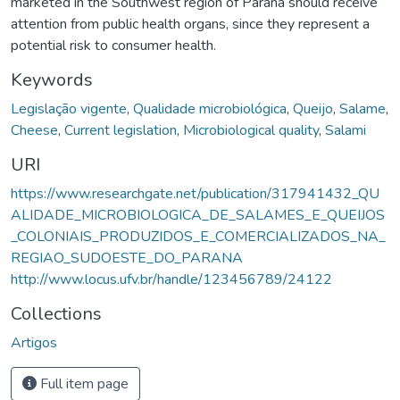
marketed in the Southwest region of Paraná should receive
attention from public health organs, since they represent a
potential risk to consumer health.
Keywords
Legislação vigente
,
Qualidade microbiológica
,
Queijo
,
Salame
,
Cheese
,
Current legislation
,
Microbiological quality
,
Salami
URI
https://www.researchgate.net/publication/317941432_QU
ALIDADE_MICROBIOLOGICA_DE_SALAMES_E_QUEIJOS
_COLONIAIS_PRODUZIDOS_E_COMERCIALIZADOS_NA_
REGIAO_SUDOESTE_DO_PARANA
http://www.locus.ufv.br/handle/123456789/24122
Collections
Artigos
Full item page