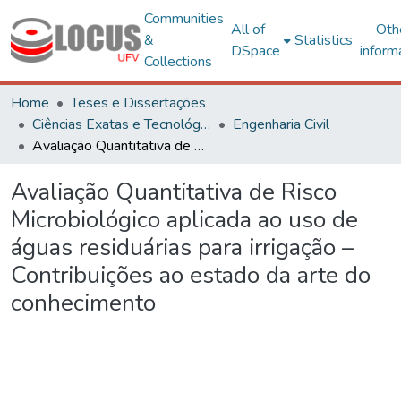
Communities
All of
Oth
&
Statistics
DSpace
inform
Collections
Home
Teses e Dissertações
Ciências Exatas e Tecnológicas
Engenharia Civil
Avaliação Quantitativa de Risco Microbiológico aplicada ao uso de águas residuárias para irrigação – Contribuições ao estado da arte do conhecimento
Avaliação Quantitativa de Risco
Microbiológico aplicada ao uso de
águas residuárias para irrigação –
Contribuições ao estado da arte do
conhecimento