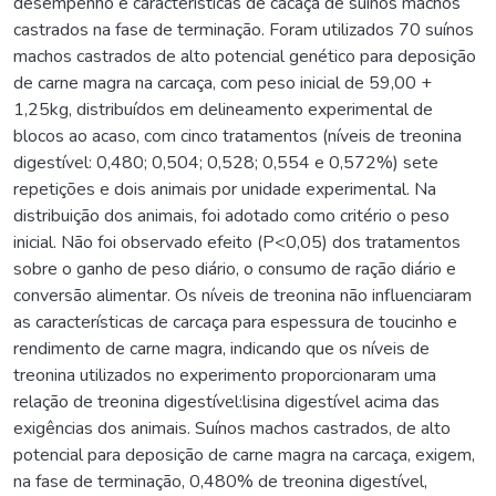
desempenho e características de cacaça de suínos machos
castrados na fase de terminação. Foram utilizados 70 suínos
machos castrados de alto potencial genético para deposição
de carne magra na carcaça, com peso inicial de 59,00 +
1,25kg, distribuídos em delineamento experimental de
blocos ao acaso, com cinco tratamentos (níveis de treonina
digestível: 0,480; 0,504; 0,528; 0,554 e 0,572%) sete
repetições e dois animais por unidade experimental. Na
distribuição dos animais, foi adotado como critério o peso
inicial. Não foi observado efeito (P<0,05) dos tratamentos
sobre o ganho de peso diário, o consumo de ração diário e
conversão alimentar. Os níveis de treonina não influenciaram
as características de carcaça para espessura de toucinho e
rendimento de carne magra, indicando que os níveis de
treonina utilizados no experimento proporcionaram uma
relação de treonina digestível:lisina digestível acima das
exigências dos animais. Suínos machos castrados, de alto
potencial para deposição de carne magra na carcaça, exigem,
na fase de terminação, 0,480% de treonina digestível,