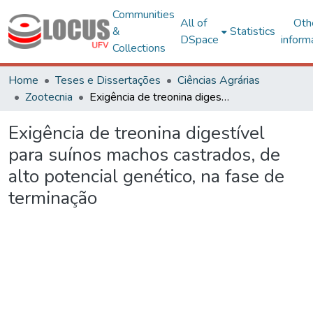
Communities
All of
Oth
&
Statistics
DSpace
inform
Collections
Home
Teses e Dissertações
Ciências Agrárias
Zootecnia
Exigência de treonina digestível para suínos machos castrados, de alto potencial genético, na fase de terminação
Exigência de treonina digestível
para suínos machos castrados, de
alto potencial genético, na fase de
terminação