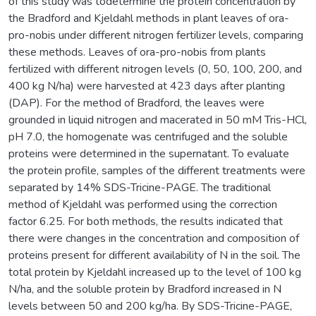
of this study was todetermine the protein concentration by
the Bradford and Kjeldahl methods in plant leaves of ora-
pro-nobis under different nitrogen fertilizer levels, comparing
these methods. Leaves of ora-pro-nobis from plants
fertilized with different nitrogen levels (0, 50, 100, 200, and
400 kg N/ha) were harvested at 423 days after planting
(DAP). For the method of Bradford, the leaves were
grounded in liquid nitrogen and macerated in 50 mM Tris-HCl,
pH 7.0, the homogenate was centrifuged and the soluble
proteins were determined in the supernatant. To evaluate
the protein profile, samples of the different treatments were
separated by 14% SDS-Tricine-PAGE. The traditional
method of Kjeldahl was performed using the correction
factor 6.25. For both methods, the results indicated that
there were changes in the concentration and composition of
proteins present for different availability of N in the soil. The
total protein by Kjeldahl increased up to the level of 100 kg
N/ha, and the soluble protein by Bradford increased in N
levels between 50 and 200 kg/ha. By SDS-Tricine-PAGE,