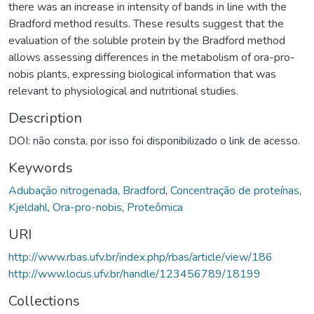
there was an increase in intensity of bands in line with the
Bradford method results. These results suggest that the
evaluation of the soluble protein by the Bradford method
allows assessing differences in the metabolism of ora-pro-
nobis plants, expressing biological information that was
relevant to physiological and nutritional studies.
Description
DOI: não consta, por isso foi disponibilizado o link de acesso.
Keywords
Adubação nitrogenada
,
Bradford
,
Concentração de proteínas
,
Kjeldahl
,
Ora-pro-nobis
,
Proteômica
URI
http://www.rbas.ufv.br/index.php/rbas/article/view/186
http://www.locus.ufv.br/handle/123456789/18199
Collections