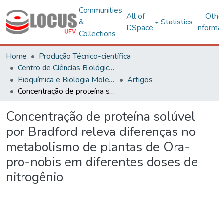
Communities
All of
Oth
&
Statistics
DSpace
inform
Collections
Home
Produção Técnico-científica
Centro de Ciências Biológicas e da Saúde
Bioquímica e Biologia Molecular
Artigos
Concentração de proteína solúvel por Bradford releva diferenças no metabolismo de plantas de Ora-pro-nobis em diferentes doses de nitrogênio
Concentração de proteína solúvel
por Bradford releva diferenças no
metabolismo de plantas de Ora-
pro-nobis em diferentes doses de
nitrogênio