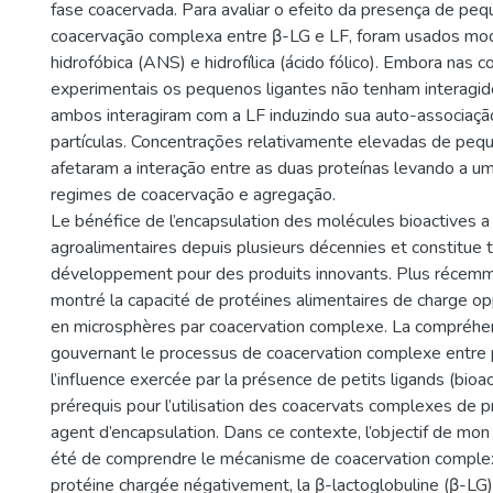
fase coacervada. Para avaliar o efeito da presença de peq
coacervação complexa entre β-LG e LF, foram usados mo
hidrofóbica (ANS) e hidrofílica (ácido fólico). Embora nas 
experimentais os pequenos ligantes não tenham interagid
ambos interagiram com a LF induzindo sua auto-associaç
partículas. Concentrações relativamente elevadas de peq
afetaram a interação entre as duas proteínas levando a um
regimes de coacervação e agregação.
Le bénéfice de l’encapsulation des molécules bioactives a 
agroalimentaires depuis plusieurs décennies et constitue t
développement pour des produits innovants. Plus récem
montré la capacité de protéines alimentaires de charge o
en microsphères par coacervation complexe. La compréhe
gouvernant le processus de coacervation complexe entre 
l’influence exercée par la présence de petits ligands (bio
prérequis pour l’utilisation des coacervats complexes de
agent d’encapsulation. Dans ce contexte, l’objectif de mon
été de comprendre le mécanisme de coacervation comple
protéine chargée négativement, la β-lactoglobuline (β-LG)