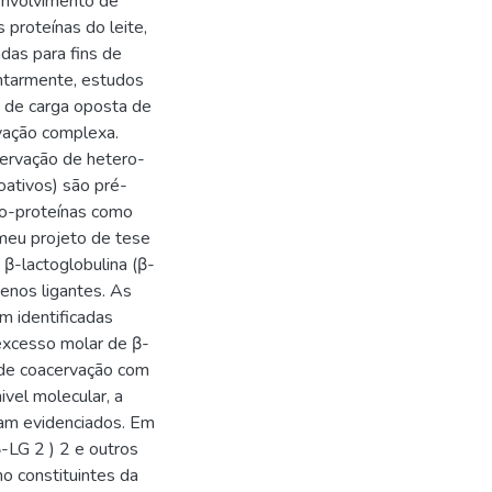
envolvimento de
 proteínas do leite,
adas para fins de
ntarmente, estudos
s de carga oposta de
vação complexa.
ervação de hetero-
oativos) são pré-
ro-proteínas como
meu projeto de tese
β-lactoglobulina (β-
uenos ligantes. As
m identificadas
excesso molar de β-
 de coacervação com
ivel molecular, a
ram evidenciados. Em
LG 2 ) 2 e outros
o constituintes da