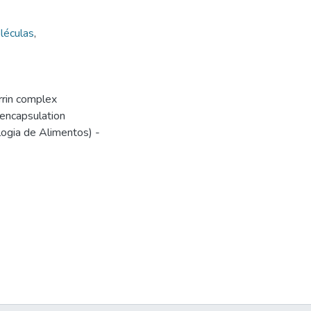
léculas
,
rrin complex
 encapsulation
logia de Alimentos) -