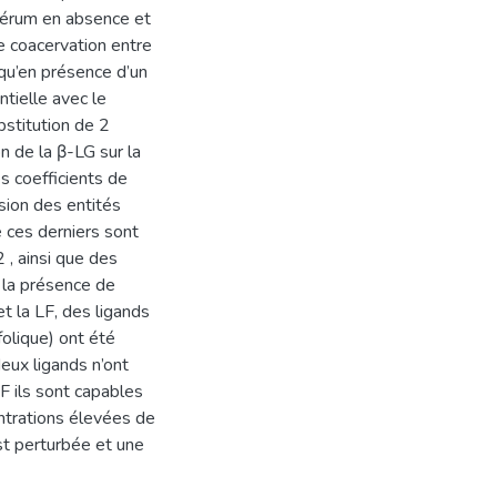
osérum en absence et
e coacervation entre
 qu’en présence d’un
tielle avec le
bstitution de 2
n de la β-LG sur la
es coefficients de
usion des entités
e ces derniers sont
 , ainsi que des
e la présence de
t la LF, des ligands
folique) ont été
eux ligands n’ont
LF ils sont capables
entrations élevées de
st perturbée et une