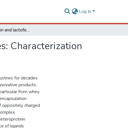
Log In
β-lactoglobulin and lactoferrin complex coacervates: Characterization and putative applications as encapsulation device
s: Characterization
ustries for decades
nnovative products.
 particular from whey
encapsulation
of oppositely charged
 complex
heteroprotein
ce of ligands