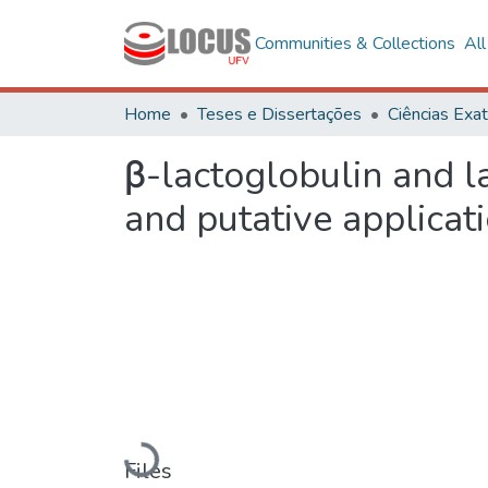
Communities & Collections
Al
Home
Teses e Dissertações
β-lactoglobulin and l
and putative applicat
Loading...
Files