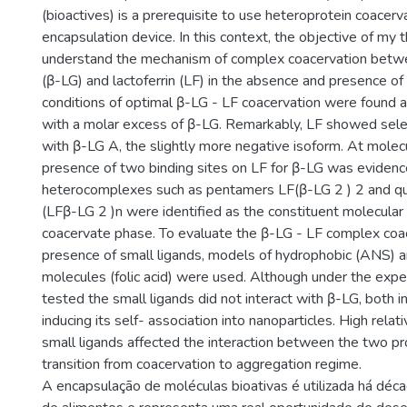
(bioactives) is a prerequisite to use heteroprotein coacerv
encapsulation device. In this context, the objective of my
understand the mechanism of complex coacervation betwe
(β-LG) and lactoferrin (LF) in the absence and presence of
conditions of optimal β-LG - LF coacervation were found 
with a molar excess of β-LG. Remarkably, LF showed sele
with β-LG A, the slightly more negative isoform. At molecu
presence of two binding sites on LF for β-LG was evidenc
heterocomplexes such as pentamers LF(β-LG 2 ) 2 and qu
(LFβ-LG 2 )n were identified as the constituent molecular
coacervate phase. To evaluate the β-LG - LF complex coac
presence of small ligands, models of hydrophobic (ANS) a
molecules (folic acid) were used. Although under the expe
tested the small ligands did not interact with β-LG, both 
inducing its self- association into nanoparticles. High relat
small ligands affected the interaction between the two pr
transition from coacervation to aggregation regime.
A encapsulação de moléculas bioativas é utilizada há déca