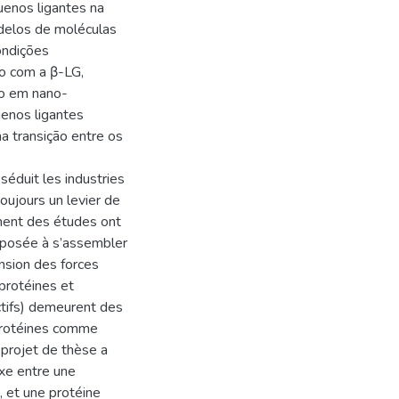
uenos ligantes na
delos de moléculas
condições
o com a β-LG,
ão em nano-
uenos ligantes
a transição entre os
séduit les industries
oujours un levier de
ment des études ont
pposée à s’assembler
nsion des forces
protéines et
actifs) demeurent des
 protéines comme
 projet de thèse a
xe entre une
, et une protéine