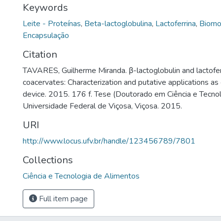
Keywords
Leite - Proteínas
,
Beta-lactoglobulina
,
Lactoferrina
,
Biomo
Encapsulação
Citation
TAVARES, Guilherme Miranda. β-lactoglobulin and lactofe
coacervates: Characterization and putative applications as
device. 2015. 176 f. Tese (Doutorado em Ciência e Tecno
Universidade Federal de Viçosa, Viçosa. 2015.
URI
http://www.locus.ufv.br/handle/123456789/7801
Collections
Ciência e Tecnologia de Alimentos
Full item page