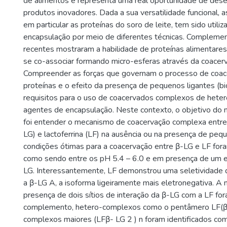
de alimentos e representa uma real oportunidade de des
produtos inovadores. Dada a sua versatilidade funcional, as
em particular as proteínas do soro de leite, tem sido utiliz
encapsulação por meio de diferentes técnicas. Compleme
recentes mostraram a habilidade de proteínas alimentare
se co-associar formando micro-esferas através da coacer
Compreender as forças que governam o processo de coac
proteínas e o efeito da presença de pequenos ligantes (bi
requisitos para o uso de coacervados complexos de hete
agentes de encapsulação. Neste contexto, o objetivo do 
foi entender o mecanismo de coacervação complexa entre 
LG) e lactoferrina (LF) na ausência ou na presença de peq
condições ótimas para a coacervação entre β-LG e LF fora
como sendo entre os pH 5.4 – 6.0 e em presença de um 
LG. Interessantemente, LF demonstrou uma seletividade
a β-LG A, a isoforma ligeiramente mais eletronegativa. A n
presença de dois sítios de interação da β-LG com a LF fo
complemento, hetero-complexos como o pentâmero LF(β-
complexos maiores (LFβ- LG 2 ) n foram identificados com