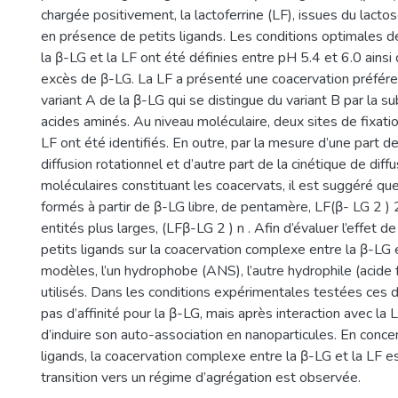
chargée positivement, la lactoferrine (LF), issues du lact
en présence de petits ligands. Les conditions optimales d
la β-LG et la LF ont été définies entre pH 5.4 et 6.0 ainsi
excès de β-LG. La LF a présenté une coacervation préféren
variant A de la β-LG qui se distingue du variant B par la su
acides aminés. Au niveau moléculaire, deux sites de fixatio
LF ont été identifiés. En outre, par la mesure d’une part d
diffusion rotationnel et d’autre part de la cinétique de diff
moléculaires constituant les coacervats, il est suggéré qu
formés à partir de β-LG libre, de pentamère, LF(β- LG 2 ) 2
entités plus larges, (LFβ-LG 2 ) n . Afin d’évaluer l’effet d
petits ligands sur la coacervation complexe entre la β-LG e
modèles, l’un hydrophobe (ANS), l’autre hydrophile (acide 
utilisés. Dans les conditions expérimentales testées ces d
pas d’affinité pour la β-LG, mais après interaction avec la 
d’induire son auto-association en nanoparticules. En conc
ligands, la coacervation complexe entre la β-LG et la LF e
transition vers un régime d’agrégation est observée.