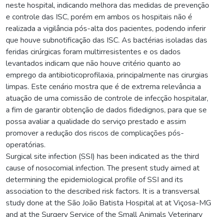
neste hospital, indicando melhora das medidas de prevenção
e controle das ISC, porém em ambos os hospitais não é
realizada a vigilância pós-alta dos pacientes, podendo inferir
que houve subnotificação das ISC. As bactérias isoladas das
feridas cirúrgicas foram multirresistentes e os dados
levantados indicam que não houve critério quanto ao
emprego da antibioticoprofilaxia, principalmente nas cirurgias
limpas. Este cenário mostra que é de extrema relevância a
atuação de uma comissão de controle de infecção hospitalar,
a fim de garantir obtenção de dados fidedignos, para que se
possa avaliar a qualidade do serviço prestado e assim
promover a redução dos riscos de complicações pós-
operatórias.
Surgical site infection (SSI) has been indicated as the third
cause of nosocomial infection. The present study aimed at
determining the epidemiological profile of SSI and its
association to the described risk factors. It is a transversal
study done at the São João Batista Hospital at at Viçosa-MG
and at the Surgery Service of the Small Animals Veterinary