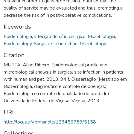
relevant in order to guarantee reliable data so that the
quality of service may be evaluated and thus, promoting a
decrease the risk of in post-operative complications.
Keywords
Epidemologia
,
Infecção do sítio cirúrgico
,
Microbiologia
,
Epidemiology
,
Surgical site infection
,
Microbiology
Citation
MURTA, Aline Ribeiro. Epidemiological profile and
microbiological analysis in surgical site infection in patients
with human and pet. 2013. 94 f. Dissertação (Mestrado em
Biotecnologia, diagnóstico e controle de doenças;
Epidemiologia e controle de qualidade de prod. de) -
Universidade Federal de Viçosa, Viçosa, 2013.
URI
http://locus.ufv.br/handle/123456789/5158
Collections