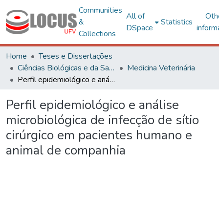
Communities
All of
Oth
&
Statistics
DSpace
inform
Collections
Home
Teses e Dissertações
Ciências Biológicas e da Saúde
Medicina Veterinária
Perfil epidemiológico e análise microbiológica de infecção de sítio cirúrgico em pacientes humano e animal de companhia
Perfil epidemiológico e análise
microbiológica de infecção de sítio
cirúrgico em pacientes humano e
animal de companhia