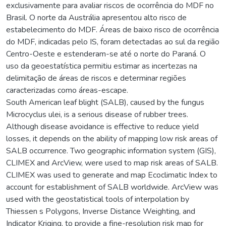
exclusivamente para avaliar riscos de ocorrência do MDF no
Brasil. O norte da Austrália apresentou alto risco de
estabelecimento do MDF. Áreas de baixo risco de ocorrência
do MDF, indicadas pelo IS, foram detectadas ao sul da região
Centro-Oeste e estenderam-se até o norte do Paraná. O
uso da geoestatística permitiu estimar as incertezas na
delimitação de áreas de riscos e determinar regiões
caracterizadas como áreas-escape.
South American leaf blight (SALB), caused by the fungus
Microcyclus ulei, is a serious disease of rubber trees.
Although disease avoidance is effective to reduce yield
losses, it depends on the ability of mapping low risk areas of
SALB occurrence. Two geographic information system (GIS),
CLIMEX and ArcView, were used to map risk areas of SALB.
CLIMEX was used to generate and map Ecoclimatic Index to
account for establishment of SALB worldwide. ArcView was
used with the geostatistical tools of interpolation by
Thiessen s Polygons, Inverse Distance Weighting, and
Indicator Kriging, to provide a fine-resolution risk map for