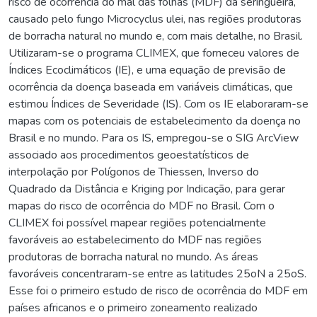
risco de ocorrência do mal das folhas (MDF) da seringueira,
causado pelo fungo Microcyclus ulei, nas regiões produtoras
de borracha natural no mundo e, com mais detalhe, no Brasil.
Utilizaram-se o programa CLIMEX, que forneceu valores de
Índices Ecoclimáticos (IE), e uma equação de previsão de
ocorrência da doença baseada em variáveis climáticas, que
estimou Índices de Severidade (IS). Com os IE elaboraram-se
mapas com os potenciais de estabelecimento da doença no
Brasil e no mundo. Para os IS, empregou-se o SIG ArcView
associado aos procedimentos geoestatísticos de
interpolação por Polígonos de Thiessen, Inverso do
Quadrado da Distância e Kriging por Indicação, para gerar
mapas do risco de ocorrência do MDF no Brasil. Com o
CLIMEX foi possível mapear regiões potencialmente
favoráveis ao estabelecimento do MDF nas regiões
produtoras de borracha natural no mundo. As áreas
favoráveis concentraram-se entre as latitudes 25oN a 25oS.
Esse foi o primeiro estudo de risco de ocorrência do MDF em
países africanos e o primeiro zoneamento realizado