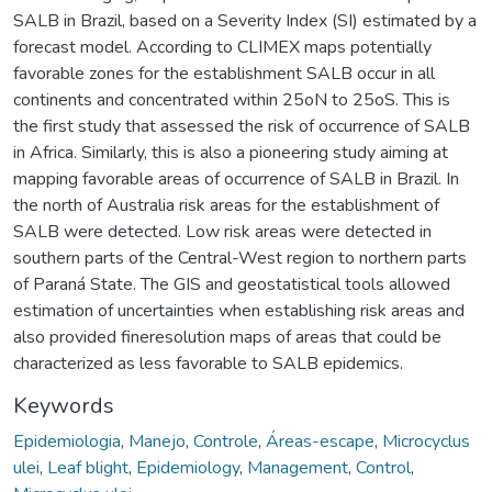
SALB in Brazil, based on a Severity Index (SI) estimated by a
forecast model. According to CLIMEX maps potentially
favorable zones for the establishment SALB occur in all
continents and concentrated within 25oN to 25oS. This is
the first study that assessed the risk of occurrence of SALB
in Africa. Similarly, this is also a pioneering study aiming at
mapping favorable areas of occurrence of SALB in Brazil. In
the north of Australia risk areas for the establishment of
SALB were detected. Low risk areas were detected in
southern parts of the Central-West region to northern parts
of Paraná State. The GIS and geostatistical tools allowed
estimation of uncertainties when establishing risk areas and
also provided fineresolution maps of areas that could be
characterized as less favorable to SALB epidemics.
Keywords
Epidemiologia
,
Manejo
,
Controle
,
Áreas-escape
,
Microcyclus
ulei
,
Leaf blight
,
Epidemiology
,
Management
,
Control
,