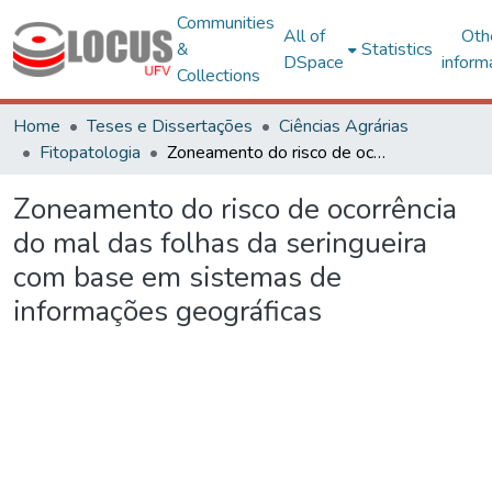
Communities
All of
Oth
&
Statistics
DSpace
inform
Collections
Home
Teses e Dissertações
Ciências Agrárias
Fitopatologia
Zoneamento do risco de ocorrência do mal das folhas da seringueira com base em sistemas de informações geográficas
Zoneamento do risco de ocorrência
do mal das folhas da seringueira
com base em sistemas de
informações geográficas