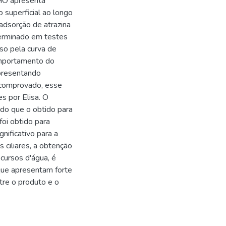
 HO apresenta
 superficial ao longo
adsorção de atrazina
terminado em testes
so pela curva de
comportamento do
apresentando
 comprovado, esse
es por Elisa. O
 do que o obtido para
foi obtido para
nificativo para a
 ciliares, a obtenção
cursos d'água, é
que apresentam forte
tre o produto e o