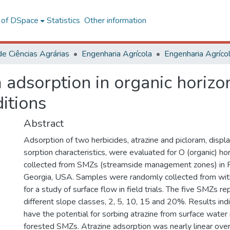
l of DSpace
Statistics
Other information
de Ciências Agrárias
Engenharia Agrícola
 adsorption in organic horizo
itions
Abstract
Adsorption of two herbicides, atrazine and picloram, displa
sorption characteristics, were evaluated for O (organic) h
collected from SMZs (streamside management zones) in P
Georgia, USA. Samples were randomly collected from wi
for a study of surface flow in field trials. The five SMZs r
different slope classes, 2, 5, 10, 15 and 20%. Results ind
have the potential for sorbing atrazine from surface wate
forested SMZs. Atrazine adsorption was nearly linear over