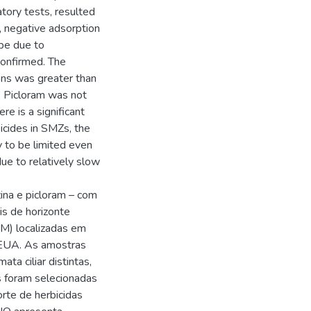
tory tests, resulted
m, negative adsorption
be due to
confirmed. The
zons was greater than
). Picloram was not
re is a significant
bicides in SMZs, the
ly to be limited even
due to relatively slow
zina e picloram – com
is de horizonte
M) localizadas em
 EUA. As amostras
ta ciliar distintas,
s foram selecionadas
rte de herbicidas