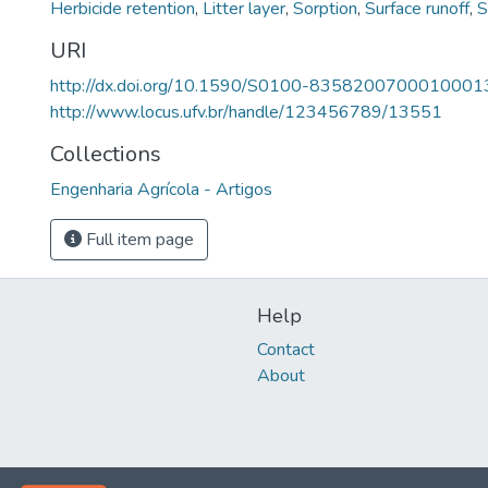
Herbicide retention
,
Litter layer
,
Sorption
,
Surface runoff
,
S
URI
http://dx.doi.org/10.1590/S0100-8358200700010001
http://www.locus.ufv.br/handle/123456789/13551
Collections
Engenharia Agrícola - Artigos
Full item page
Help
Contact
About