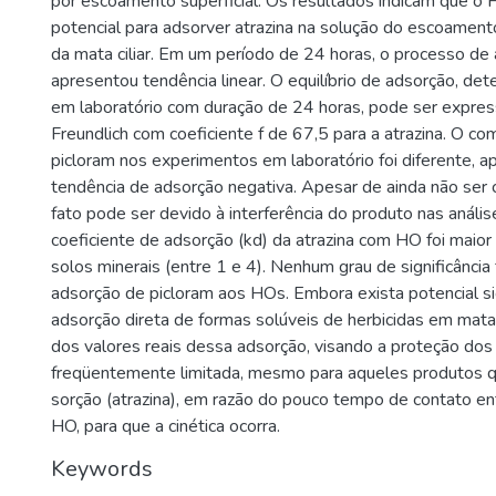
por escoamento superficial. Os resultados indicam que o
potencial para adsorver atrazina na solução do escoamento
da mata ciliar. Em um período de 24 horas, o processo de 
apresentou tendência linear. O equilíbrio de adsorção, de
em laboratório com duração de 24 horas, pode ser expres
Freundlich com coeficiente f de 67,5 para a atrazina. O 
picloram nos experimentos em laboratório foi diferente, 
tendência de adsorção negativa. Apesar de ainda não ser
fato pode ser devido à interferência do produto nas anális
coeficiente de adsorção (kd) da atrazina com HO foi maior
solos minerais (entre 1 e 4). Nenhum grau de significância 
adsorção de picloram aos HOs. Embora exista potencial sig
adsorção direta de formas solúveis de herbicidas em matas
dos valores reais dessa adsorção, visando a proteção dos 
freqüentemente limitada, mesmo para aqueles produtos 
sorção (atrazina), em razão do pouco tempo de contato en
HO, para que a cinética ocorra.
Keywords