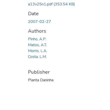
a13v25n1.pdf
(353.54 KB)
Date
2007-02-27
Authors
Pinho, A.P.
Matos, A.T.
Morris, L.A.
Costa, L.M.
Publisher
Planta Daninha