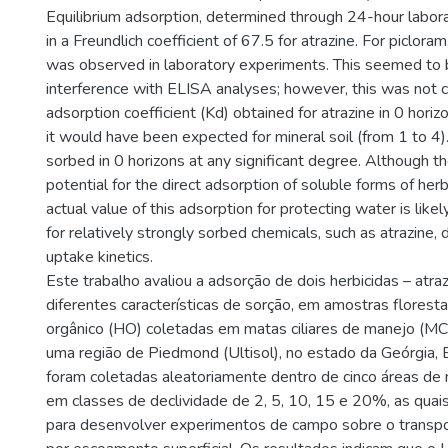
Equilibrium adsorption, determined through 24-hour labora
in a Freundlich coefficient of 67.5 for atrazine. For piclora
was observed in laboratory experiments. This seemed to 
interference with ELISA analyses; however, this was not 
adsorption coefficient (Kd) obtained for atrazine in 0 hori
it would have been expected for mineral soil (from 1 to 4
sorbed in 0 horizons at any significant degree. Although the
potential for the direct adsorption of soluble forms of her
actual value of this adsorption for protecting water is like
for relatively strongly sorbed chemicals, such as atrazine, 
uptake kinetics.
Este trabalho avaliou a adsorção de dois herbicidas – atra
diferentes características de sorção, em amostras floresta
orgânico (HO) coletadas em matas ciliares de manejo (MC
uma região de Piedmond (Ultisol), no estado da Geórgia,
foram coletadas aleatoriamente dentro de cinco áreas de ma
em classes de declividade de 2, 5, 10, 15 e 20%, as quai
para desenvolver experimentos de campo sobre o transpo