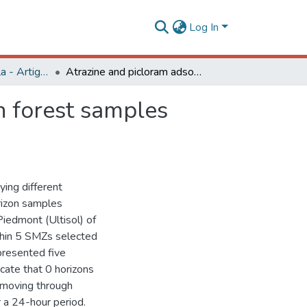
Log In
Engenharia Agrícola - Artigos
Atrazine and picloram adsorption in organic horizon forest samples under laboratory conditions
n forest samples
ying different
orizon samples
iedmont (Ultisol) of
thin 5 SMZs selected
epresented five
icate that 0 horizons
r moving through
 a 24-hour period.