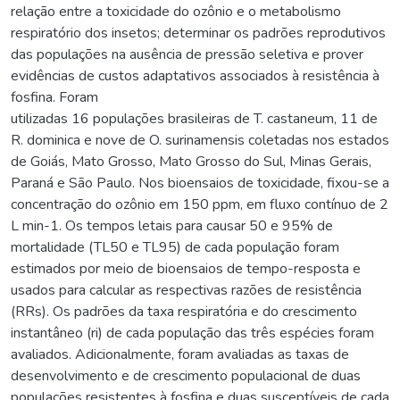
relação entre a toxicidade do ozônio e o metabolismo
respiratório dos insetos; determinar os padrões reprodutivos
das populações na ausência de pressão seletiva e prover
evidências de custos adaptativos associados à resistência à
fosfina. Foram
utilizadas 16 populações brasileiras de T. castaneum, 11 de
R. dominica e nove de O. surinamensis coletadas nos estados
de Goiás, Mato Grosso, Mato Grosso do Sul, Minas Gerais,
Paraná e São Paulo. Nos bioensaios de toxicidade, fixou-se a
concentração do ozônio em 150 ppm, em fluxo contínuo de 2
L min-1. Os tempos letais para causar 50 e 95% de
mortalidade (TL50 e TL95) de cada população foram
estimados por meio de bioensaios de tempo-resposta e
usados para calcular as respectivas razões de resistência
(RRs). Os padrões da taxa respiratória e do crescimento
instantâneo (ri) de cada população das três espécies foram
avaliados. Adicionalmente, foram avaliadas as taxas de
desenvolvimento e de crescimento populacional de duas
populações resistentes à fosfina e duas susceptíveis de cada