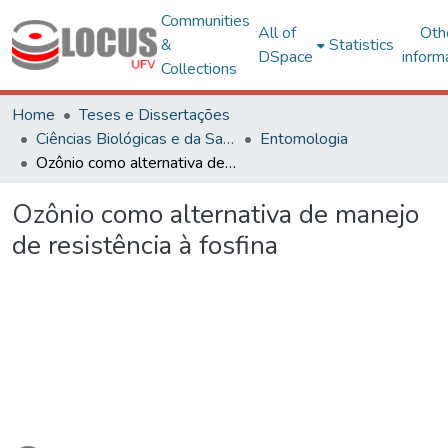
Communities
All of
Oth
&
Statistics
DSpace
inform
Collections
Home
Teses e Dissertações
Ciências Biológicas e da Saúde
Entomologia
Ozônio como alternativa de manejo de resistência à fosfina
Ozônio como alternativa de manejo
de resistência à fosfina