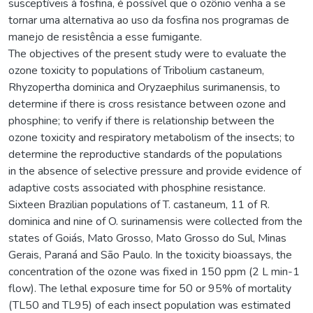
susceptíveis à fosfina, é possível que o ozônio venha a se
tornar uma alternativa ao uso da fosfina nos programas de
manejo de resistência a esse fumigante.
The objectives of the present study were to evaluate the
ozone toxicity to populations of Tribolium castaneum,
Rhyzopertha dominica and Oryzaephilus surimanensis, to
determine if there is cross resistance between ozone and
phosphine; to verify if there is relationship between the
ozone toxicity and respiratory metabolism of the insects; to
determine the reproductive standards of the populations
in the absence of selective pressure and provide evidence of
adaptive costs associated with phosphine resistance.
Sixteen Brazilian populations of T. castaneum, 11 of R.
dominica and nine of O. surinamensis were collected from the
states of Goiás, Mato Grosso, Mato Grosso do Sul, Minas
Gerais, Paraná and São Paulo. In the toxicity bioassays, the
concentration of the ozone was fixed in 150 ppm (2 L min-1
flow). The lethal exposure time for 50 or 95% of mortality
(TL50 and TL95) of each insect population was estimated