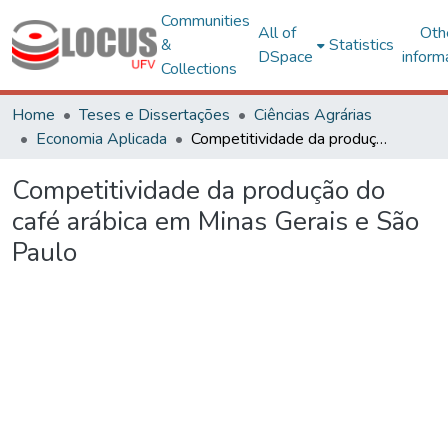
Communities
All of
Oth
&
Statistics
DSpace
inform
Collections
Home
Teses e Dissertações
Ciências Agrárias
Economia Aplicada
Competitividade da produção do café arábica em Minas Gerais e São Paulo
Competitividade da produção do
café arábica em Minas Gerais e São
Paulo