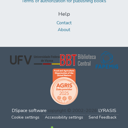
Terms of authorization for publishing books
Help
Contact
About
DSpace software
copyright © 2002-2026
LYRASIS
Cookie settings
Accessibility settings
Send Feedback