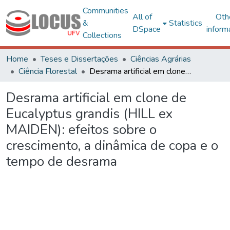
Communities
All of
Oth
&
Statistics
DSpace
inform
Collections
Home
Teses e Dissertações
Ciências Agrárias
Ciência Florestal
Desrama artificial em clone de Eucalyptus grandis (HILL ex MAIDEN): efeitos sobre o crescimento, a dinâmica de copa e o tempo de desrama
Desrama artificial em clone de
Eucalyptus grandis (HILL ex
MAIDEN): efeitos sobre o
crescimento, a dinâmica de copa e o
tempo de desrama