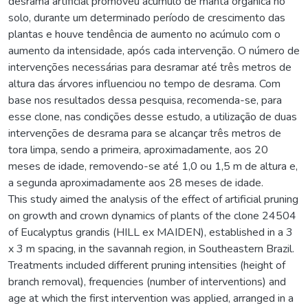
desrama artificial promoveu acúmulo de manta orgânica no
solo, durante um determinado período de crescimento das
plantas e houve tendência de aumento no acúmulo com o
aumento da intensidade, após cada intervenção. O número de
intervenções necessárias para desramar até três metros de
altura das árvores influenciou no tempo de desrama. Com
base nos resultados dessa pesquisa, recomenda-se, para
esse clone, nas condições desse estudo, a utilização de duas
intervenções de desrama para se alcançar três metros de
tora limpa, sendo a primeira, aproximadamente, aos 20
meses de idade, removendo-se até 1,0 ou 1,5 m de altura e,
a segunda aproximadamente aos 28 meses de idade.
This study aimed the analysis of the effect of artificial pruning
on growth and crown dynamics of plants of the clone 24504
of Eucalyptus grandis (HILL ex MAIDEN), established in a 3
x 3 m spacing, in the savannah region, in Southeastern Brazil.
Treatments included different pruning intensities (height of
branch removal), frequencies (number of interventions) and
age at which the first intervention was applied, arranged in a