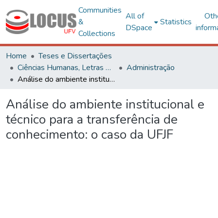
Communities
All of
Oth
&
Statistics
DSpace
inform
Collections
Home
Teses e Dissertações
Ciências Humanas, Letras e Artes
Administração
Análise do ambiente institucional e técnico para a transferência de conhecimento: o caso da UFJF
Análise do ambiente institucional e
técnico para a transferência de
conhecimento: o caso da UFJF