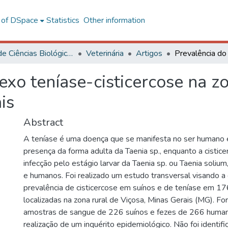
l of DSpace
Statistics
Other information
Centro de Ciências Biológicas e da Saúde
Veterinária
Artigos
xo teníase-cisticercose na zo
is
Abstract
A teníase é uma doença que se manifesta no ser humano 
presença da forma adulta da Taenia sp., enquanto a cistic
infecção pelo estágio larvar da Taenia sp. ou Taenia solium
e humanos. Foi realizado um estudo transversal visando a
prevalência de cisticercose em suínos e de teníase em 1
localizadas na zona rural de Viçosa, Minas Gerais (MG). F
amostras de sangue de 226 suínos e fezes de 266 human
realização de um inquérito epidemiológico. Não foi identif