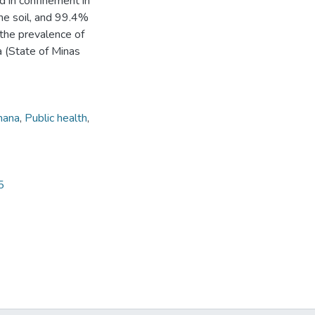
 in confinement in
he soil, and 99.4%
 the prevalence of
a (State of Minas
mana
,
Public health
,
5