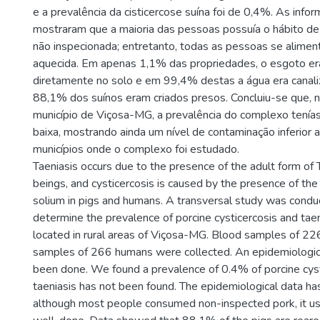
e a prevalência da cisticercose suína foi de 0,4%. As info
mostraram que a maioria das pessoas possuía o hábito de
não inspecionada; entretanto, todas as pessoas se alime
aquecida. Em apenas 1,1% das propriedades, o esgoto er
diretamente no solo e em 99,4% destas a água era canali
88,1% dos suínos eram criados presos. Concluiu-se que, n
município de Viçosa-MG, a prevalência do complexo tenías
baixa, mostrando ainda um nível de contaminação inferior 
municípios onde o complexo foi estudado.
Taeniasis occurs due to the presence of the adult form of 
beings, and cysticercosis is caused by the presence of the 
solium in pigs and humans. A transversal study was condu
determine the prevalence of porcine cysticercosis and tae
located in rural areas of Viçosa-MG. Blood samples of 226
samples of 266 humans were collected. An epidemiologica
been done. We found a prevalence of 0.4% of porcine cyst
taeniasis has not been found. The epidemiological data h
although most people consumed non-inspected pork, it u