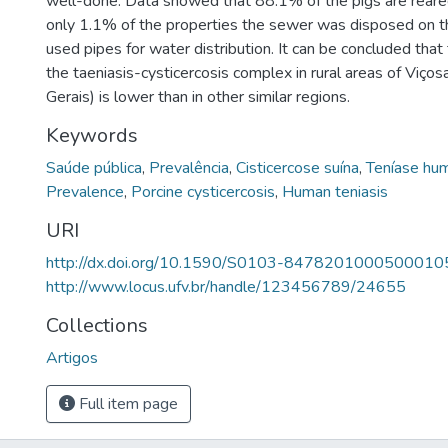
well-done. Data showed that 88.1% of the pigs are reared
only 1.1% of the properties the sewer was disposed on t
used pipes for water distribution. It can be concluded that
the taeniasis-cysticercosis complex in rural areas of Viços
Gerais) is lower than in other similar regions.
Keywords
Saúde pública
,
Prevalência
,
Cisticercose suína
,
Teníase hu
Prevalence
,
Porcine cysticercosis
,
Human teniasis
URI
http://dx.doi.org/10.1590/S0103-8478201000500010
http://www.locus.ufv.br/handle/123456789/24655
Collections
Artigos
Full item page