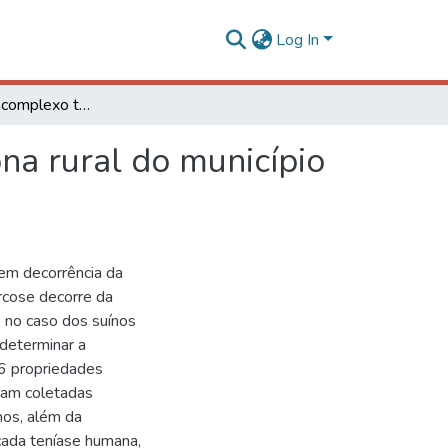
Log In
Prevalência do complexo teníase-cisticercose na zona rural do município de Viçosa, Minas Gerais
na rural do município
em decorrência da
ercose decorre da
, no caso dos suínos
 determinar a
76 propriedades
oram coletadas
os, além da
icada teníase humana,