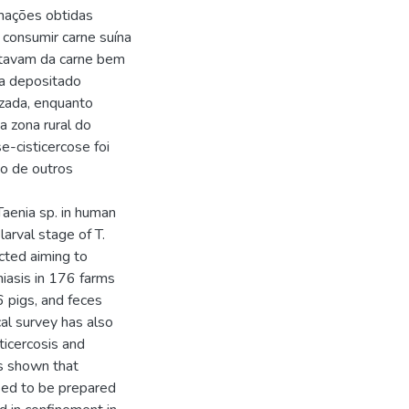
rmações obtidas
 consumir carne suína
ntavam da carne bem
a depositado
zada, enquanto
a zona rural do
e-cisticercose foi
ao de outros
Taenia sp. in human
larval stage of T.
cted aiming to
niasis in 176 farms
 pigs, and feces
l survey has also
icercosis and
as shown that
sed to be prepared