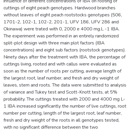
influence of different concentrations of IBA on rooting of
cuttings of eight peach genotypes. Hardwood branches
without leaves of eight peach rootstocks genotypes (506,
1701-2, 102-1, 102-2, 201-1, UFV 186, UFV 286 and
Okinawa) were trated with 0, 2000 e 4000 mg.L -1 IBA.
The experiment was performed in an entirely randomized
split-plot design with three main plot factors (IBA
concentrations) and eight sub factors (rootstock genotypes).
Ninety days after the treatment with IBA, the percentage of
cuttings living, rooted and with callus were evaluated as
soon as the number of roots per cutting, average length of
the largest root, leaf number, and fresh and dry weight of
leaves, stem and roots. The data were submitted to analysis
of variance and Tukey test and Scott-Knott tests, at 5%
probability. The cuttings treated with 2000 and 4000 mg L-
1 IBA increased significantly the number of live cuttings, root
number per cutting, length of the largest root, leaf number,
fresh and dry weight of the roots in all genotypes tested,
with no significant difference between the two