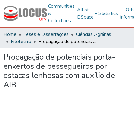
Communities
All of
Oth
&
Statistics
DSpace
inform
Collections
Home
Teses e Dissertações
Ciências Agrárias
Fitotecnia
Propagação de potenciais porta-enxertos de pessegueiros por estacas lenhosas com auxílio de AIB
Propagação de potenciais porta-
enxertos de pessegueiros por
estacas lenhosas com auxílio de
AIB