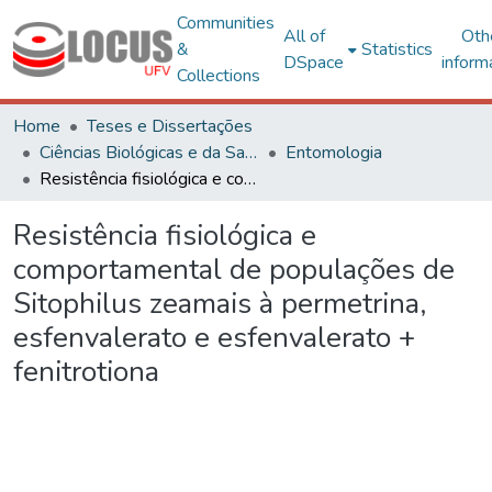
Communities
All of
Oth
&
Statistics
DSpace
inform
Collections
Home
Teses e Dissertações
Ciências Biológicas e da Saúde
Entomologia
Resistência fisiológica e comportamental de populações de Sitophilus zeamais à permetrina, esfenvalerato e esfenvalerato + fenitrotiona
Resistência fisiológica e
comportamental de populações de
Sitophilus zeamais à permetrina,
esfenvalerato e esfenvalerato +
fenitrotiona