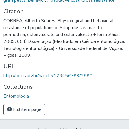
grain pests
,
Behavior
,
Adaptative cost
,
Cross resistance
Citation
CORRÊA, Alberto Soares. Physiological and behavioral
resistance of populations of Sitophilus zeamais to
permethrin, esfenvalerate and esfenvalerate + fenitrothion.
2009. 65 f. Dissertação (Mestrado em Ciência entomológica;
Tecnologia entomológica) - Universidade Federal de Viçosa,
Viçosa, 2009.
URI
http://locus.ufv.br/handle/123456789/3880
Collections
Entomologia
Full item page