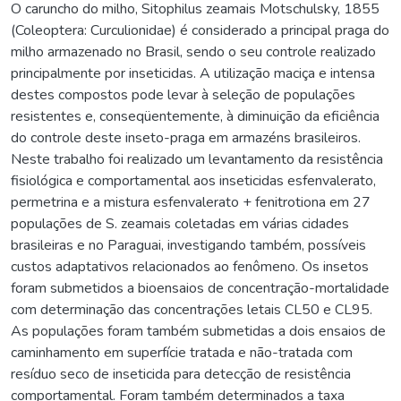
O caruncho do milho, Sitophilus zeamais Motschulsky, 1855
(Coleoptera: Curculionidae) é considerado a principal praga do
milho armazenado no Brasil, sendo o seu controle realizado
principalmente por inseticidas. A utilização maciça e intensa
destes compostos pode levar à seleção de populações
resistentes e, conseqüentemente, à diminuição da eficiência
do controle deste inseto-praga em armazéns brasileiros.
Neste trabalho foi realizado um levantamento da resistência
fisiológica e comportamental aos inseticidas esfenvalerato,
permetrina e a mistura esfenvalerato + fenitrotiona em 27
populações de S. zeamais coletadas em várias cidades
brasileiras e no Paraguai, investigando também, possíveis
custos adaptativos relacionados ao fenômeno. Os insetos
foram submetidos a bioensaios de concentração-mortalidade
com determinação das concentrações letais CL50 e CL95.
As populações foram também submetidas a dois ensaios de
caminhamento em superfície tratada e não-tratada com
resíduo seco de inseticida para detecção de resistência
comportamental. Foram também determinados a taxa