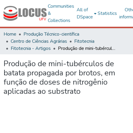
Communities
All of
Oth
&
Statistics
DSpace
inform
Collections
Home
Produção Técnico-científica
Centro de Ciências Agrárias
Fitotecnia
Fitotecnia - Artigos
Produção de mini-tubérculos de batata propagada por brotos, em função de doses de nitrogênio aplicadas ao substrato
Produção de mini-tubérculos de
batata propagada por brotos, em
função de doses de nitrogênio
aplicadas ao substrato