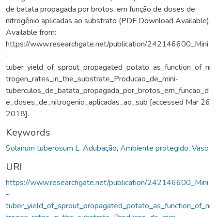
de batata propagada por brotos, em função de doses de
nitrogênio aplicadas ao substrato (PDF Download Available).
Available from:
https://www.researchgate.net/publication/242146600_Mini
-
tuber_yield_of_sprout_propagated_potato_as_function_of_ni
trogen_rates_in_the_substrate_Producao_de_mini-
tuberculos_de_batata_propagada_por_brotos_em_funcao_d
e_doses_de_nitrogenio_aplicadas_ao_sub [accessed Mar 26
2018].
Keywords
Solanum tuberosum L. Adubação
,
Ambiente protegido
,
Vaso
URI
https://www.researchgate.net/publication/242146600_Mini
-
tuber_yield_of_sprout_propagated_potato_as_function_of_ni