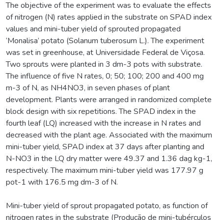
The objective of the experiment was to evaluate the effects
of nitrogen (N) rates applied in the substrate on SPAD index
values and mini-tuber yield of sprouted propagated
‘Monalisa’ potato (Solanum tuberosum L.). The experiment
was set in greenhouse, at Universidade Federal de Viçosa.
Two sprouts were planted in 3 dm-3 pots with substrate.
The influence of five N rates, 0; 50; 100; 200 and 400 mg
m-3 of N, as NH4NO3, in seven phases of plant
development. Plants were arranged in randomized complete
block design with six repetitions. The SPAD index in the
fourth leaf (LQ) increased with the increase in N rates and
decreased with the plant age. Associated with the maximum
mini-tuber yield, SPAD index at 37 days after planting and
N-NO3 in the LQ dry matter were 49.37 and 1.36 dag kg-1,
respectively. The maximum mini-tuber yield was 177.97 g
pot-1 with 176.5 mg dm-3 of N.
Mini-tuber yield of sprout propagated potato, as function of
nitrogen rates in the substrate (Produção de mini-tubérculos