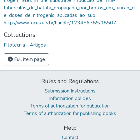
trogen_rates_in_the_substrate_Producao_de_mini-
tuberculos_de_batata_propagada_por_brotos_em_funcao_d
e_doses_de_nitrogenio_aplicadas_ao_sub
http://www.locus.ufv.br/handle/123456789/18507
Collections
Fitotecnia - Artigos
Full item page
Rules and Regulations
Submission Instructions
Information policies
Terms of authorization for publication
Terms of authorization for publishing books
Help
Contact