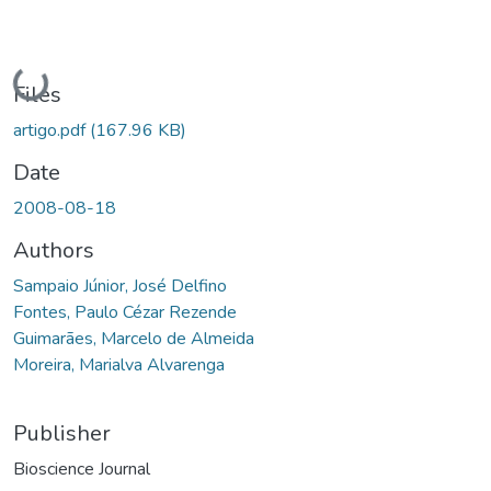
Loading...
Files
artigo.pdf
(167.96 KB)
Date
2008-08-18
Authors
Sampaio Júnior, José Delfino
Fontes, Paulo Cézar Rezende
Guimarães, Marcelo de Almeida
Moreira, Marialva Alvarenga
Publisher
Bioscience Journal