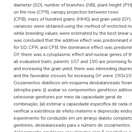
diameter (SD), number of branches (NB), plant height (PH)
on the row (CPR), canopy projection between rows
(CPB), mass of hundred grains (MHG) and grain yield (GY)
variances were obtained using the method of restricted m
while breeding values were estimated by the best linear un
was concluded that the additive effect was predominant in
for SD, CPR, and CPB; the dominance effect was predomin
GY; there was a cytoplasmic effect and nuclear genes of t
all evaluated traits; parents 107 and 190 are promising fo
and increasing the grain yield; there was inbreeding depre
and the favorable crosses for increasing GY were 190x
Cruzamentos dialélicos em esquema desbalanceado foram
Jatropha para: (i) avaliar os componentes genéticos aditivos 
selecionar genitores por meio da capacidade geral de
combinação; (iii) estimar a capacidade especifica de cada c
verificar a existência de efeito materno e depressão endo
experimento foi conduzido em um arranjo dialelo complet
genitores, desbalanceado para o número de cruzamentos. F