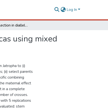
Log In
Parental selection in diallel crosses of Jatropha curcas using mixed models
rcas using mixed
 Jatropha to (i)
 (ii) select parents
ecific combining
 the maternal effect
t in a complete
umber of crosses.
with 5 replications
evaluated: stem