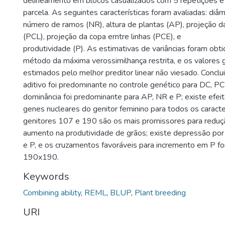
delineamento em blocos casualizados com 5 repetições e 
parcela. As seguintes características foram avaliadas: diâm
número de ramos (NR), altura de plantas (AP), projeção da
(PCL), projeção da copa emtre linhas (PCE), e
produtividade (P). As estimativas de variâncias foram obti
método da máxima verossimilhança restrita, e os valores 
estimados pelo melhor preditor linear não viesado. Conclu
aditivo foi predominante no controle genético para DC, PC
dominância foi predominante para AP, NR e P; existe efeit
genes nucleares do genitor feminino para todos os caracte
genitores 107 e 190 são os mais promissores para reduç
aumento na produtividade de grãos; existe depressão po
e P, e os cruzamentos favoráveis para incremento em P 
190x190.
Keywords
Combining ability
,
REML
,
BLUP
,
Plant breeding
URI