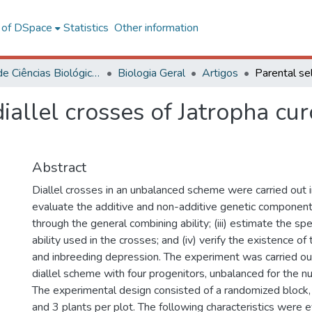
l of DSpace
Statistics
Other information
Centro de Ciências Biológicas e da Saúde
Biologia Geral
Artigos
diallel crosses of Jatropha cu
Abstract
Diallel crosses in an unbalanced scheme were carried out in
evaluate the additive and non-additive genetic components;
through the general combining ability; (iii) estimate the sp
ability used in the crosses; and (iv) verify the existence of
and inbreeding depression. The experiment was carried ou
diallel scheme with four progenitors, unbalanced for the n
The experimental design consisted of a randomized block, 
and 3 plants per plot. The following characteristics were 