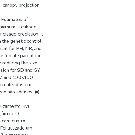
, canopy projection
. Estimates of
aximum likelihood,
biased prediction. It
 the genetic control
ant for PH, NB, and
he female parent for
r reducing the size
ssion for SD and GY;
107 and 190x190.
 realizados em
e não aditivos; (ii)
ruzamento; (iv)
gâmica. O
o com quatro
oi utilizado um