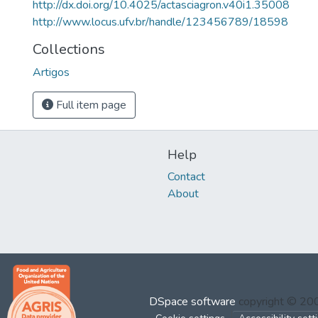
http://dx.doi.org/10.4025/actasciagron.v40i1.35008
http://www.locus.ufv.br/handle/123456789/18598
Collections
Artigos
Full item page
Help
Contact
About
DSpace software
copyright © 2