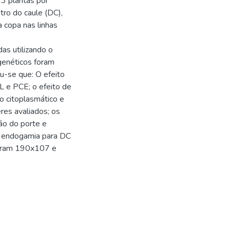
3 plantas por
tro do caule (DC),
 copa nas linhas
das utilizando o
genéticos foram
iu-se que: O efeito
L e PCE; o efeito de
o citoplasmático e
res avaliados; os
ão do porte e
r endogamia para DC
foram 190x107 e