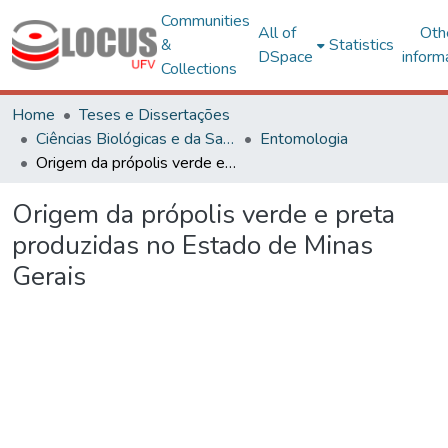
Communities
All of
Oth
&
Statistics
DSpace
inform
Collections
Home
Teses e Dissertações
Ciências Biológicas e da Saúde
Entomologia
Origem da própolis verde e preta produzidas no Estado de Minas Gerais
Origem da própolis verde e preta
produzidas no Estado de Minas
Gerais