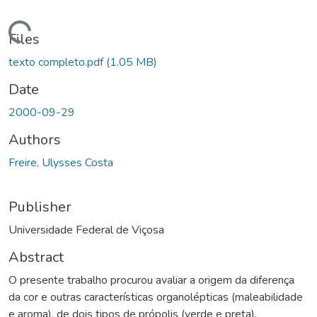
ding...
Files
texto completo.pdf
(1.05 MB)
Date
2000-09-29
Authors
Freire, Ulysses Costa
Publisher
Universidade Federal de Viçosa
Abstract
O presente trabalho procurou avaliar a origem da diferença
da cor e outras características organolépticas (maleabilidade
e aroma), de dois tipos de própolis (verde e preta),