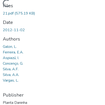
Loading...
Files
21.pdf
(575.19 KB)
Date
2012-11-02
Authors
Galon, L.
Ferreira, E.A.
Aspiazú, I.
Concenço, G.
Silva, A.F.
Silva, A.A.
Vargas, L.
Publisher
Planta Daninha