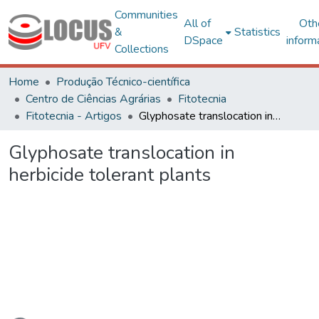
Communities
All of
Oth
&
Statistics
DSpace
inform
Collections
Home
Produção Técnico-científica
Centro de Ciências Agrárias
Fitotecnia
Fitotecnia - Artigos
Glyphosate translocation in herbicide tolerant plants
Glyphosate translocation in
herbicide tolerant plants