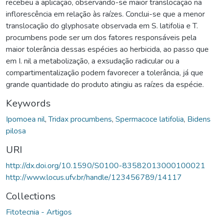
recebeu a aplicação, observando-se maior translocação na
inflorescência em relação às raízes. Conclui-se que a menor
translocação do glyphosate observada em S. latifolia e T.
procumbens pode ser um dos fatores responsáveis pela
maior tolerância dessas espécies ao herbicida, ao passo que
em I. nil a metabolização, a exsudação radicular ou a
compartimentalização podem favorecer a tolerância, já que
grande quantidade do produto atingiu as raízes da espécie.
Keywords
Ipomoea nil
,
Tridax procumbens
,
Spermacoce latifolia
,
Bidens
pilosa
URI
http://dx.doi.org/10.1590/S0100-83582013000100021
http://www.locus.ufv.br/handle/123456789/14117
Collections
Fitotecnia - Artigos