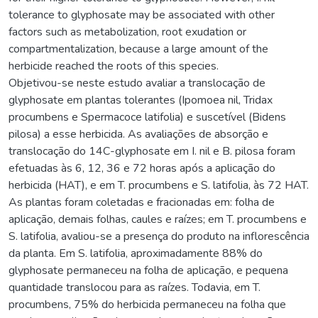
tolerance to glyphosate may be associated with other
factors such as metabolization, root exudation or
compartmentalization, because a large amount of the
herbicide reached the roots of this species.
Objetivou-se neste estudo avaliar a translocação de
glyphosate em plantas tolerantes (Ipomoea nil, Tridax
procumbens e Spermacoce latifolia) e suscetível (Bidens
pilosa) a esse herbicida. As avaliações de absorção e
translocação do 14C-glyphosate em I. nil e B. pilosa foram
efetuadas às 6, 12, 36 e 72 horas após a aplicação do
herbicida (HAT), e em T. procumbens e S. latifolia, às 72 HAT.
As plantas foram coletadas e fracionadas em: folha de
aplicação, demais folhas, caules e raízes; em T. procumbens e
S. latifolia, avaliou-se a presença do produto na inflorescência
da planta. Em S. latifolia, aproximadamente 88% do
glyphosate permaneceu na folha de aplicação, e pequena
quantidade translocou para as raízes. Todavia, em T.
procumbens, 75% do herbicida permaneceu na folha que