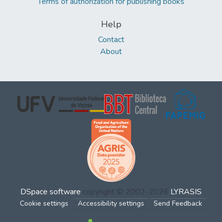
Terms of authorization for publishing books
Help
Contact
About
DSpace software
copyright © 2002-2026
LYRASIS
Cookie settings
Accessibility settings
Send Feedback