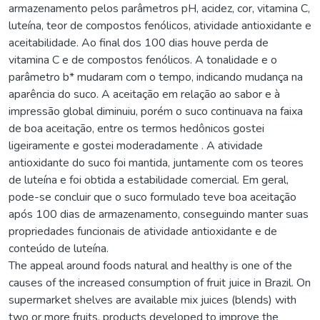
armazenamento pelos parâmetros pH, acidez, cor, vitamina C,
luteína, teor de compostos fenólicos, atividade antioxidante e
aceitabilidade. Ao final dos 100 dias houve perda de
vitamina C e de compostos fenólicos. A tonalidade e o
parâmetro b* mudaram com o tempo, indicando mudança na
aparência do suco. A aceitação em relação ao sabor e à
impressão global diminuiu, porém o suco continuava na faixa
de boa aceitação, entre os termos hedônicos gostei
ligeiramente e gostei moderadamente . A atividade
antioxidante do suco foi mantida, juntamente com os teores
de luteína e foi obtida a estabilidade comercial. Em geral,
pode-se concluir que o suco formulado teve boa aceitação
após 100 dias de armazenamento, conseguindo manter suas
propriedades funcionais de atividade antioxidante e de
conteúdo de luteína.
The appeal around foods natural and healthy is one of the
causes of the increased consumption of fruit juice in Brazil. On
supermarket shelves are available mix juices (blends) with
two or more fruits, products developed to improve the