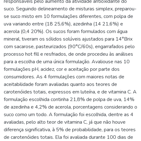
responsáveis pelo aumento da atividade antioxidante do
suco. Seguindo delineamento de misturas simplex, preparou-
se suco misto em 10 formulações diferentes, com polpa de
uva variando entre (18 25,6%), azedinha (14 21,6%) e
acerola (0,4 20%). Os sucos foram formulados com água
mineral, tiveram os sólidos solúveis ajustados para 14°Brix
com sacarose, pasteurizados (90°C/60s), engarrafados pelo
processo hot fill e resfriados, de onde procedeu às análises
para a escolha de uma única formulação. Avaliouse nas 10
formulações pH, acidez, cor e aceitação por parte dos
consumidores. As 4 formulações com maiores notas de
aceitabilidade foram avaliadas quanto aos teores de
carotenóides totais, expressos em luteína, e de vitamina C. A
formulação escolhida continha 21,8% de polpa de uva, 14%
de azedinha e 4,2% de acerola, porcentagens considerando o
suco como um todo. A formulação foi escolhida, dentre as 4
avaliadas, pelo alto teor de vitamina C, já que não houve
diferença significativa, à 5% de probabilidade, para os teores
de carotenóides totais. Ela foi avaliada durante 100 dias de