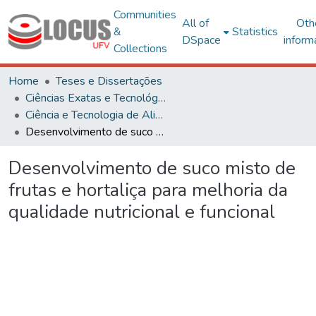
Communities
All of
Oth
&
Statistics
DSpace
inform
Collections
Home
Teses e Dissertações
Ciências Exatas e Tecnológicas
Ciência e Tecnologia de Alimentos
Desenvolvimento de suco misto de frutas e hortaliça para melhoria da qualidade nutricional e funcional
Desenvolvimento de suco misto de
frutas e hortaliça para melhoria da
qualidade nutricional e funcional