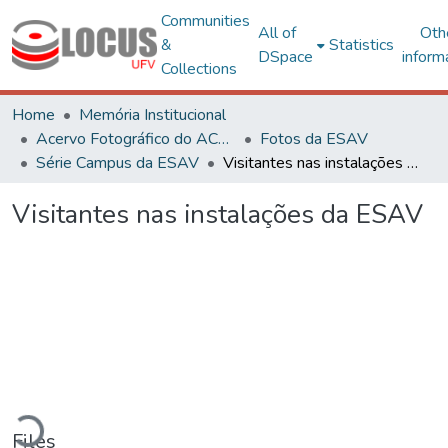
Communities
All of
Oth
&
Statistics
DSpace
inform
Collections
Home
Memória Institucional
Acervo Fotográfico do ACH-UFV
Fotos da ESAV
Série Campus da ESAV
Visitantes nas instalações da ESAV
Visitantes nas instalações da ESAV
oading...
Files