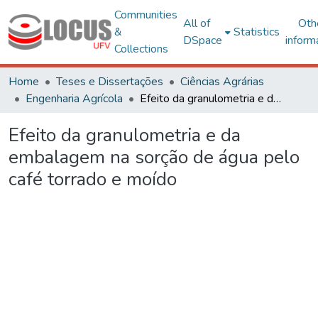
Communities
All of
Oth
&
Statistics
DSpace
inform
Collections
Home
Teses e Dissertações
Ciências Agrárias
Engenharia Agrícola
Efeito da granulometria e da embalagem na sorção de água pelo café torrado e moído
Efeito da granulometria e da
embalagem na sorção de água pelo
café torrado e moído