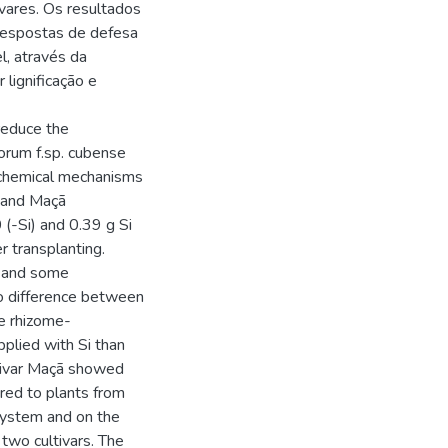
vares. Os resultados
 respostas de defesa
l, através da
lignificação e
 reduce the
rum f.sp. cubense
iochemical mechanisms
) and Maçã
(-Si) and 0.39 g Si
r transplanting.
) and some
o difference between
he rhizome-
plied with Si than
ltivar Maçã showed
red to plants from
 system and on the
wo cultivars. The