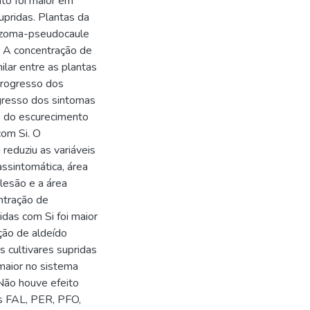
to foi maior em
pridas. Plantas da
rizoma-pseudocaule
. A concentração de
ilar entre as plantas
 progresso dos
ogresso dos sintomas
so do escurecimento
com Si. O
reduziu as variáveis
assintomática, área
lesão e a área
ntração de
idas com Si foi maior
ção de aldeído
s cultivares supridas
maior no sistema
 Não houve efeito
as FAL, PER, PFO,