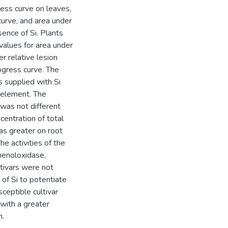
ess curve on leaves,
urve, and area under
ence of Si. Plants
values for area under
r relative lesion
ogress curve. The
s supplied with Si
 element. The
was not different
centration of total
was greater on root
he activities of the
henoloxidase,
ltivars were not
 of Si to potentiate
ceptible cultivar
with a greater
m.