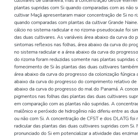
cultivares de bananeira, mas a concentração desse elemen
plantas supridas com Si quando comparadas com as não su
cultivar Maçã apresentaram maior concentração de Si no 
quando comparadas com plantas da cultivar Grande Naine
cálcio no sistema radicular e no rizoma-pseudocaule foi sim
das duas cultivares. As variáveis área abaixo da curva do
sintomas reflexos nas folhas, área abaixo da curva do pr
no sistema radicular e a área abaixo da curva do progres
do rizoma foram reduzidas somente nas plantas supridas 
fornecimento de Si às plantas das duas cultivares também 
área abaixo da curva do progresso da colonização fúngica 
abaixo da curva do progresso do comprimento relativo de 
abaixo da curva do progresso do mal do Panamá. A conce
pigmentos nas folhas das plantas das duas cultivares supr
em comparação com as plantas não supridas. A concentra
malônico e peróxido de hidrogênio não diferiu entre as dua
ou não com Si. A concentração de CFST e dos DLATG foi 
radicular das plantas das duas cultivares supridas com Si.
pronunciado do Si em potencializar a atividade das enzim