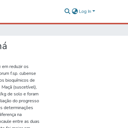
Log In
má
i) em reduzir os
rum f.sp. cubense
os bioquímicos de
 Maçã (suscetível),
)/kg de solo e foram
aliação do progresso
 as determinações
iferença na
ocaule entre as duas