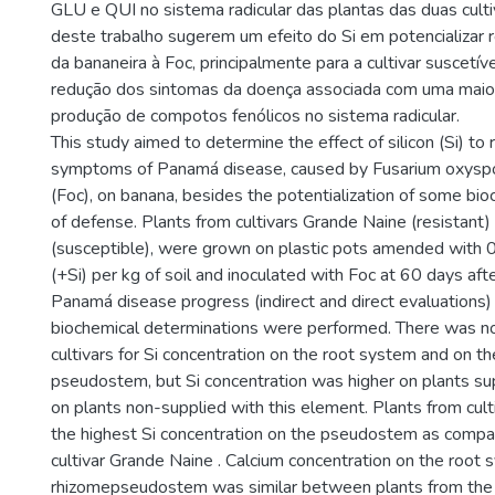
GLU e QUI no sistema radicular das plantas das duas culti
deste trabalho sugerem um efeito do Si em potencializar
da bananeira à Foc, principalmente para a cultivar suscetíve
redução dos sintomas da doença associada com uma maior 
produção de compotos fenólicos no sistema radicular.
This study aimed to determine the effect of silicon (Si) to
symptoms of Panamá disease, caused by Fusarium oxyspo
(Foc), on banana, besides the potentialization of some b
of defense. Plants from cultivars Grande Naine (resistant
(susceptible), were grown on plastic pots amended with 0 
(+Si) per kg of soil and inoculated with Foc at 60 days afte
Panamá disease progress (indirect and direct evaluations
biochemical determinations were performed. There was n
cultivars for Si concentration on the root system and on t
pseudostem, but Si concentration was higher on plants sup
on plants non-supplied with this element. Plants from cu
the highest Si concentration on the pseudostem as compa
cultivar Grande Naine . Calcium concentration on the root
rhizomepseudostem was similar between plants from the t