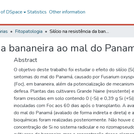
l of DSpace
Statistics
Other information
rias
Fitopatologia
Silício na resistência da bananeira ao mal do Panamá
a da bananeira ao mal do Pana
Abstract
O objetivo deste trabalho foi estudar o efeito do silício (S
sintomas do mal do Panamá, causado por Fusarium oxyspo
(Foc), em bananeira, além da potencialização de mecanism
defesa. Plantas das cultivares Grande Naine (resistente) e
foram crescidas em solo contendo 0 (-Si) e 0,39 g Si (+Si
inoculadas com Foc aos 60 dias após o transplantio. A av
do mal do Panamá (avaliado de forma indireta e direta) e
bioquímicas foram realizadas posteriormente. Não houve d
concentração de Si no sistema radicular e no rizomapseud