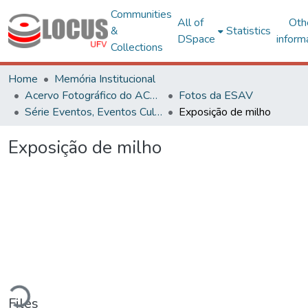
Communities
All of
Oth
&
Statistics
DSpace
inform
Collections
Home
Memória Institucional
Acervo Fotográfico do ACH-UFV
Fotos da ESAV
Série Eventos, Eventos Culturais e Projetos
Exposição de milho
Exposição de milho
ading...
Files