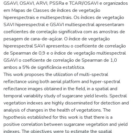
GSAVI, OSAVI, ARVI, PSSRa e TCARI/OSAVI e organizados
em Mapas de Classes de índices de vegetação
hiperespectrais e multiespectrais. Os índices de vegetação
SAVI hiperespectral e GSAVI multiespectral apresentaram
coeficientes de correlação significativa com as amostras de
pesagem de cana-de-açúcar. O índice de vegetação
hiperespectral SAVI apresentou o coeficiente de correlação
de Spearman de 0,9 e o índice de vegetação multiespectral
GSAVI o coeficiente de correlação de Spearman de 1,0
ambos a 5% de significância estatística.
This work proposes the utilization of multi-spectral
reflectance using both aerial platform and hyper-spectral
reflectance images obtained in the field, in a spatial and
temporal variability study of sugarcane yield levels. Spectral
vegetation indexes are highly disseminated for detection and
analysis of changes in the health of vegetations. The
hypothesis established for this work is that there is a
positive correlation between sugarcane vegetation and yield
indexes. The objectives were to estimate the spatial