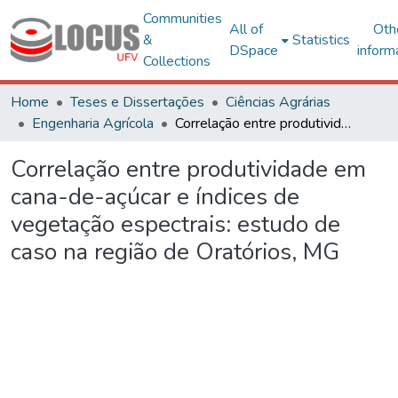
Communities
All of
Oth
&
Statistics
DSpace
inform
Collections
Home
Teses e Dissertações
Ciências Agrárias
Engenharia Agrícola
Correlação entre produtividade em cana-de-açúcar e índices de vegetação espectrais: estudo de caso na região de Oratórios, MG
Correlação entre produtividade em
cana-de-açúcar e índices de
vegetação espectrais: estudo de
caso na região de Oratórios, MG