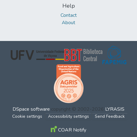
Help
Contact
About
DSpace software
copyright © 2002-2026
LYRASIS
Cookie settings
Accessibility settings
Send Feedback
COAR Notify