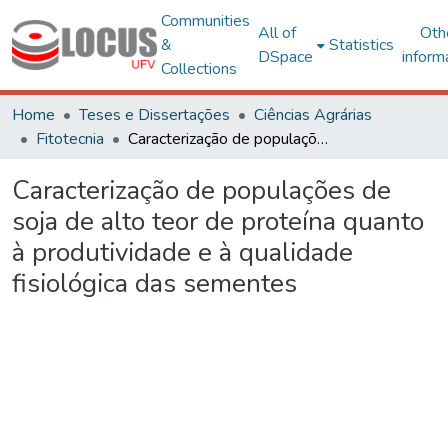
Communities
All of
Oth
&
Statistics
DSpace
inform
Collections
Home
Teses e Dissertações
Ciências Agrárias
Fitotecnia
Caracterização de populações de soja de alto teor de proteína quanto à produtividade e à qualidade fisiológica das sementes
Caracterização de populações de
soja de alto teor de proteína quanto
à produtividade e à qualidade
fisiológica das sementes