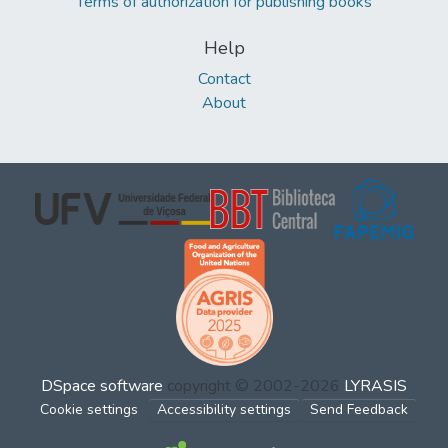
Terms of authorization for publishing books
Help
Contact
About
DSpace software
copyright © 2002-2026
LYRASIS
Cookie settings
Accessibility settings
Send Feedback