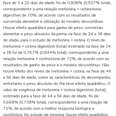
fase de 1 a 20 dias de idade, foi de 0,808% (0,907% total),
correspondente a uma relação metionina + cistina:lisina
digestível de 70%, de acordo com os resultados de
conversão alimentar e utilização do modelo descontínuo.
Houve efeito quadrático para ganho de peso, conversão
alimentar e peso absoluto da perna, na fase de 24 a 38 dias
de idade, para o estudo de metionina + cistina. O nível de
metionina + cistina digestível (total) estimado na fase de 24
a 38 foi de 0,767% (0,844% total), correspondente a uma
relação metionina + cistina:lisina de 72%, de acordo com os
resultados de ganho de peso e o modelo descontínuo. Não
houve efeito dos níveis de metionina + cistina, na fase de 44
a 56 dias de idade, sobre as características de desempenho,
entretanto o peso absoluto do file teve efeito quadrático. O
valor de exigência de metionina + cistina digestível (total),
estimado para a fase de 44 a 56 dias de idade, foi de
0,668% (0,738% total), correspondente a uma relação de
71%, de acordo com a melhor resposta biológica e
zootécnica. No estudo de treonina, houve efeito quadrático