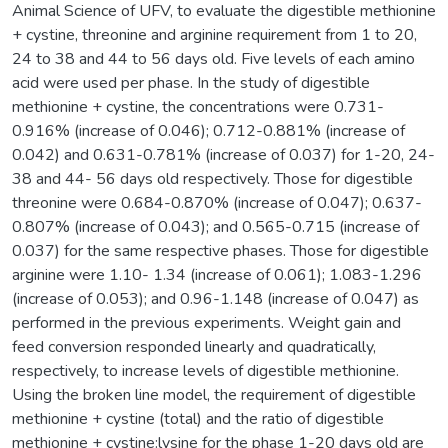
Animal Science of UFV, to evaluate the digestible methionine
+ cystine, threonine and arginine requirement from 1 to 20,
24 to 38 and 44 to 56 days old. Five levels of each amino
acid were used per phase. In the study of digestible
methionine + cystine, the concentrations were 0.731-
0.916% (increase of 0.046); 0.712-0.881% (increase of
0.042) and 0.631-0.781% (increase of 0.037) for 1-20, 24-
38 and 44- 56 days old respectively. Those for digestible
threonine were 0.684-0.870% (increase of 0.047); 0.637-
0.807% (increase of 0.043); and 0.565-0.715 (increase of
0.037) for the same respective phases. Those for digestible
arginine were 1.10- 1.34 (increase of 0.061); 1.083-1.296
(increase of 0.053); and 0.96-1.148 (increase of 0.047) as
performed in the previous experiments. Weight gain and
feed conversion responded linearly and quadratically,
respectively, to increase levels of digestible methionine.
Using the broken line model, the requirement of digestible
methionine + cystine (total) and the ratio of digestible
methionine + cystine:lysine for the phase 1-20 days old are