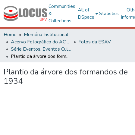
Communities
All of
Oth
&
Statistics
DSpace
inform
Collections
Home
Memória Institucional
Acervo Fotográfico do ACH-UFV
Fotos da ESAV
Série Eventos, Eventos Culturais e Projetos
Plantio da árvore dos formandos de 1934
Plantio da árvore dos formandos de
1934