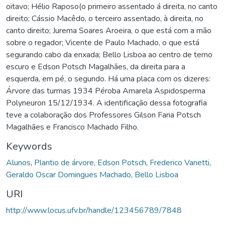
oitavo;​ ​Hélio Raposo(o primeiro assentado á direita, no canto
direito​; Cássio Macêdo, ​o terceiro assentado, à direita, no
canto direito; Jurema Soares Aroeira, o que está com a mão
sobre o regador; Vicente de Paulo Machado, o que está
segurando cabo da enxada; Bello Lisboa ao centro de terno
escuro e Edson Potsch Magalhães, da direita para a
esquerda, em pé, o segundo. Há uma placa com os dizeres:
Árvore das turmas 1934 Péroba Amarela Aspidosperma
Polyneuron 15/12/1934. A identificação dessa fotografia
teve a colaboração dos Professores Gilson Faria Potsch
Magalhães e Francisco Machado Filho.
Keywords
Alunos
,
Plantio de árvore
,
Edson Potsch
,
Frederico Vanetti
,
Geraldo Oscar Domingues Machado
,
Bello Lisboa
URI
http://www.locus.ufv.br/handle/123456789/7848