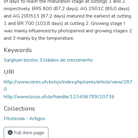
of days to reach the maturation stage at cuttings 1 and 2,
respectively. BRS 800 (87,2 days), AG 2501C (85,0 days)
and AG 200513 (87,2 days) matured the earliest at cutting
1 and BR 700 (103,8 days) at cutting 2. Growing stage I
was mainly influenced by photoperiod and growing stages 2
and 3 mainly by the temperature.
Keywords
Sarghum bicolor
,
Estádios de crescimento
URI
http://www.ceres.ufv.br/ojs/index.php/ceres/article/view/287
0
http://www.locus.ufv.br/handle/123456789/20736
Collections
Fitotecnia - Artigos
Full item page