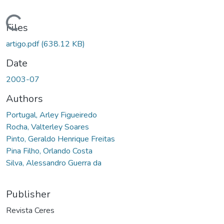
ding...
Files
artigo.pdf
(638.12 KB)
Date
2003-07
Authors
Portugal, Arley Figueiredo
Rocha, Valterley Soares
Pinto, Geraldo Henrique Freitas
Pina Filho, Orlando Costa
Silva, Alessandro Guerra da
Publisher
Revista Ceres