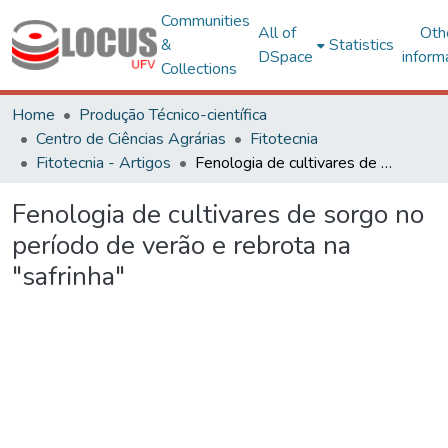
Communities
All of
Oth
&
Statistics
DSpace
inform
Collections
Home
Produção Técnico-científica
Centro de Ciências Agrárias
Fitotecnia
Fitotecnia - Artigos
Fenologia de cultivares de sorgo no período de verão e rebrota na "safrinha"
Fenologia de cultivares de sorgo no
período de verão e rebrota na
"safrinha"