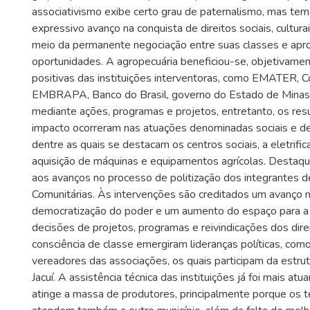
associativismo exibe certo grau de paternalismo, mas te
expressivo avanço na conquista de direitos sociais, cultur
meio da permanente negociação entre suas classes e apr
oportunidades. A agropecuária beneficiou-se, objetivament
positivas das instituições interventoras, como EMATER, 
EMBRAPA, Banco do Brasil, governo do Estado de Minas
mediante ações, programas e projetos, entretanto, os res
impacto ocorreram nas atuações denominadas sociais e de 
dentre as quais se destacam os centros sociais, a eletrifica
aquisição de máquinas e equipamentos agrícolas. Destaqu
aos avanços no processo de politização dos integrantes 
Comunitárias. Às intervenções são creditados um avanço 
democratização do poder e um aumento do espaço para a 
decisões de projetos, programas e reivindicações dos direi
consciência de classe emergiram lideranças políticas, como 
vereadores das associações, os quais participam da estru
Jacuí. A assistência técnica das instituições já foi mais at
atinge a massa de produtores, principalmente porque os té