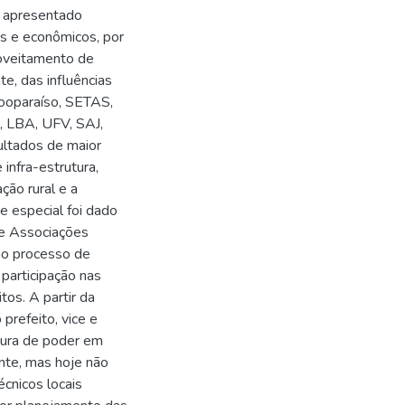
m apresentado
ais e econômicos, por
oveitamento de
e, das influências
Cooparaíso, SETAS,
, LBA, UFV, SAJ,
ultados de maior
infra-estrutura,
ção rural e a
e especial foi dado
de Associações
no processo de
participação nas
tos. A partir da
prefeito, vice e
tura de poder em
uante, mas hoje não
cnicos locais