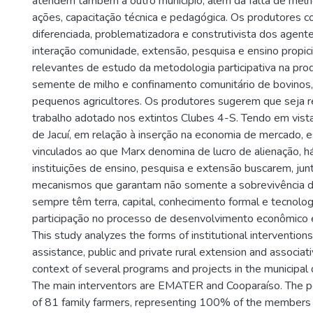
atendem também a outro município, além da falta de mel
ações, capacitação técnica e pedagógica. Os produtores 
diferenciada, problematizadora e construtivista dos agen
interação comunidade, extensão, pesquisa e ensino propic
relevantes de estudo da metodologia participativa na pro
semente de milho e confinamento comunitário de bovinos
pequenos agricultores. Os produtores sugerem que seja r
trabalho adotado nos extintos Clubes 4-S. Tendo em vist
de Jacuí, em relação à inserção na economia de mercado, e
vinculados ao que Marx denomina de lucro de alienação, h
instituições de ensino, pesquisa e extensão buscarem, jun
mecanismos que garantam não somente a sobrevivência 
sempre têm terra, capital, conhecimento formal e tecnolog
participação no processo de desenvolvimento econômico e s
This study analyzes the forms of institutional interventions
assistance, public and private rural extension and associat
context of several programs and projects in the municipal d
The main interventors are EMATER and Cooparaíso. The po
of 81 family farmers, representing 100% of the members o