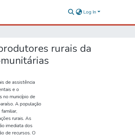
Log In
produtores rurais da
omunitárias
is de assistência
ntais e o
s no município de
araíso. A população
familiar,
ções rurais. As
ção imediata dos
ão de recursos. O