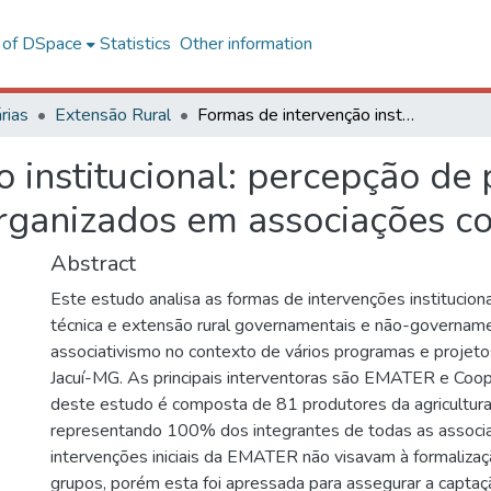
l of DSpace
Statistics
Other information
rias
Extensão Rural
Formas de intervenção institucional: percepção de produtores rurais da agricultura familiar, organizados em associações comunitárias
 institucional: percepção de 
 organizados em associações c
Abstract
Este estudo analisa as formas de intervenções instituciona
técnica e extensão rural governamentais e não-govername
associativismo no contexto de vários programas e projeto
Jacuí-MG. As principais interventoras são EMATER e Coop
deste estudo é composta de 81 produtores da agricultura 
representando 100% dos integrantes de todas as associa
intervenções iniciais da EMATER não visavam à formaliza
grupos, porém esta foi apressada para assegurar a captaç