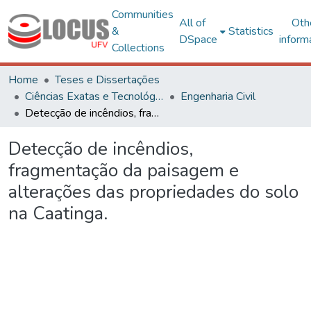
Communities
All of
Oth
&
Statistics
DSpace
inform
Collections
Home
Teses e Dissertações
Ciências Exatas e Tecnológicas
Engenharia Civil
Detecção de incêndios, fragmentação da paisagem e alterações das propriedades do solo na Caatinga.
Detecção de incêndios,
fragmentação da paisagem e
alterações das propriedades do solo
na Caatinga.