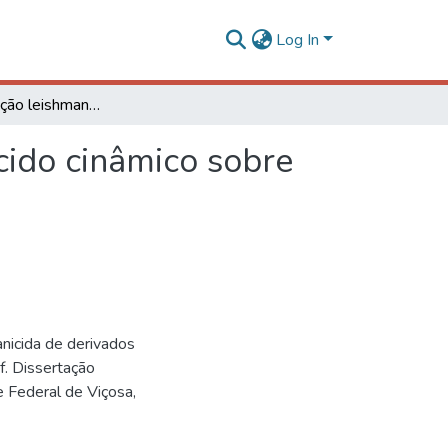
Log In
Avaliação da ação leishmanicida de derivados do ácido cinâmico sobre Leishmania braziliensis
cido cinâmico sobre
icida de derivados
f. Dissertação
e Federal de Viçosa,