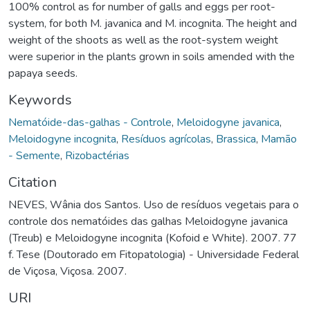
100% control as for number of galls and eggs per root-
system, for both M. javanica and M. incognita. The height and
weight of the shoots as well as the root-system weight
were superior in the plants grown in soils amended with the
papaya seeds.
Keywords
Nematóide-das-galhas - Controle
,
Meloidogyne javanica
,
Meloidogyne incognita
,
Resíduos agrícolas
,
Brassica
,
Mamão
- Semente
,
Rizobactérias
Citation
NEVES, Wânia dos Santos. Uso de resíduos vegetais para o
controle dos nematóides das galhas Meloidogyne javanica
(Treub) e Meloidogyne incognita (Kofoid e White). 2007. 77
f. Tese (Doutorado em Fitopatologia) - Universidade Federal
de Viçosa, Viçosa. 2007.
URI