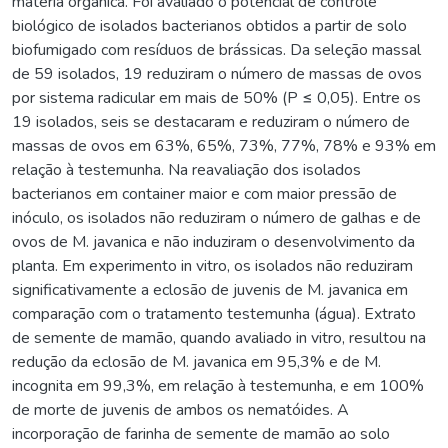
matéria orgânica. Foi avaliado o potencial de controle
biológico de isolados bacterianos obtidos a partir de solo
biofumigado com resíduos de brássicas. Da seleção massal
de 59 isolados, 19 reduziram o número de massas de ovos
por sistema radicular em mais de 50% (P ≤ 0,05). Entre os
19 isolados, seis se destacaram e reduziram o número de
massas de ovos em 63%, 65%, 73%, 77%, 78% e 93% em
relação à testemunha. Na reavaliação dos isolados
bacterianos em container maior e com maior pressão de
inóculo, os isolados não reduziram o número de galhas e de
ovos de M. javanica e não induziram o desenvolvimento da
planta. Em experimento in vitro, os isolados não reduziram
significativamente a eclosão de juvenis de M. javanica em
comparação com o tratamento testemunha (água). Extrato
de semente de mamão, quando avaliado in vitro, resultou na
redução da eclosão de M. javanica em 95,3% e de M.
incognita em 99,3%, em relação à testemunha, e em 100%
de morte de juvenis de ambos os nematóides. A
incorporação de farinha de semente de mamão ao solo