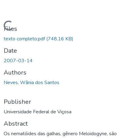
ding...
Files
texto completo.pdf
(748.16 KB)
Date
2007-03-14
Authors
Neves, Wânia dos Santos
Publisher
Universidade Federal de Viçosa
Abstract
Os nematóides das galhas, gênero Meloidogyne, são