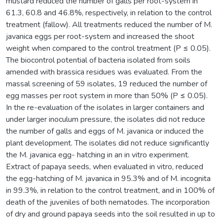
mustard reduced the number of galls per root-system in
61.3, 60.8 and 46.8%, respectively, in relation to the control
treatment (fallow). All treatments reduced the number of M.
javanica eggs per root-system and increased the shoot
weight when compared to the control treatment (P ≤ 0.05).
The biocontrol potential of bacteria isolated from soils
amended with brassica residues was evaluated. From the
massal screening of 59 isolates, 19 reduced the number of
egg masses per root system in more than 50% (P ≤ 0.05).
In the re-evaluation of the isolates in larger containers and
under larger inoculum pressure, the isolates did not reduce
the number of galls and eggs of M. javanica or induced the
plant development. The isolates did not reduce significantly
the M. javanica egg- hatching in an in vitro experiment.
Extract of papaya seeds, when evaluated in vitro, reduced
the egg-hatching of M. javanica in 95.3% and of M. incognita
in 99.3%, in relation to the control treatment, and in 100% of
death of the juveniles of both nematodes. The incorporation
of dry and ground papaya seeds into the soil resulted in up to