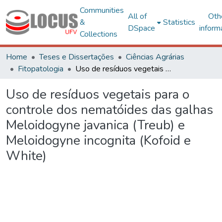
Communities
All of
Oth
&
Statistics
DSpace
inform
Collections
Home
Teses e Dissertações
Ciências Agrárias
Fitopatologia
Uso de resíduos vegetais para o controle dos nematóides das galhas Meloidogyne javanica (Treub) e Meloidogyne incognita (Kofoid e White)
Uso de resíduos vegetais para o
controle dos nematóides das galhas
Meloidogyne javanica (Treub) e
Meloidogyne incognita (Kofoid e
White)