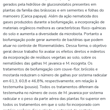
gerados pela hidrólise de glucosinolatos presentes em
plantas da família das brássicas e em sementes e folhas do
mamoeiro (Carica papaya). Além da ação nematicida dos
gases produzidos durante a biofumigação, a incorporação de
materiais orgânicos melhora as características físico-químicas
do solo e aumenta a diversidade da microbiota. Portanto a
biofumigação pode gerar aumento de bactérias que podem
atuar no controle de fitonematóides. Dessa forma, o objetivo
geral desse trabalho foi avaliar os efeitos diretos e indiretos
da incorporação de resíduos vegetais ao solo, sobre os
nematóides das galhas M. javanica e M. incognita. Os
tratamentos de biofumigação com couve-flor, brócolis e
mostarda reduziram o número de galhas por sistema radicular
em 61,3, 60,8 e 46,8%, respectivamente, em relação à
testemunha (pousio). Todos os tratamentos diferiram da
testemunha no número de ovos de M. javanica por sistema
radicular e o peso da parte aérea das plantas foi superior em
todos os tratamentos em que o solo foi incorporado com