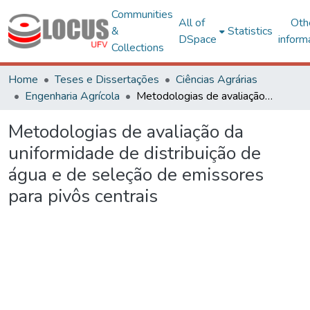
Communities
All of
Oth
&
Statistics
DSpace
inform
Collections
Home
Teses e Dissertações
Ciências Agrárias
Engenharia Agrícola
Metodologias de avaliação da uniformidade de distribuição de água e de seleção de emissores para pivôs centrais
Metodologias de avaliação da
uniformidade de distribuição de
água e de seleção de emissores
para pivôs centrais