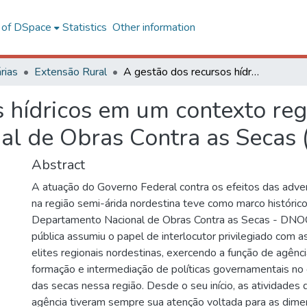
l of DSpace
Statistics
Other information
rias
Extensão Rural
A gestão dos recursos hídricos em um contexto regional: a trajetória do Departamento Nacional de Obras Contra as Secas (DNOCS)
 hídricos em um contexto regio
al de Obras Contra as Secas
Abstract
A atuação do Governo Federal contra os efeitos das adver
na região semi-árida nordestina teve como marco histórico
Departamento Nacional de Obras Contra as Secas - DNO
pública assumiu o papel de interlocutor privilegiado com a
elites regionais nordestinas, exercendo a função de agênci
formação e intermediação de políticas governamentais no
das secas nessa região. Desde o seu início, as atividades
agência tiveram sempre sua atenção voltada para as dimen