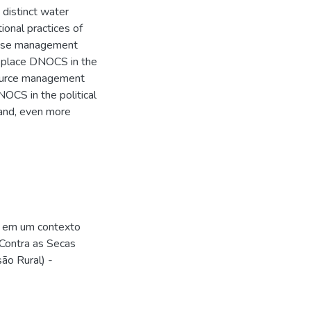
n distinct water
onal practices of
hese management
to place DNOCS in the
source management
OCS in the political
 and, even more
s em um contexto
 Contra as Secas
ão Rural) -