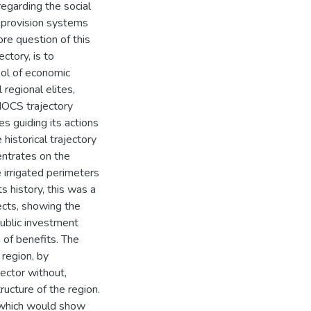
regarding the social
r provision systems
re question of this
ctory, is to
ool of economic
regional elites,
DNOCS trajectory
s guiding its actions
historical trajectory
entrates on the
 irrigated perimeters
s history, this was a
cts, showing the
public investment
 of benefits. The
 region, by
sector without,
ucture of the region.
 which would show