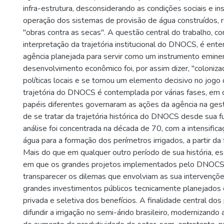
infra-estrutura, desconsiderando as condições sociais e ins
operação dos sistemas de provisão de água construídos, 
"obras contra as secas". A questão central do trabalho, c
interpretação da trajetória institucional do DNOCS, é en
agência planejada para servir como um instrumento emin
desenvolvimento econômico foi, por assim dizer, "coloniza
políticas locais e se tornou um elemento decisivo no jogo d
trajetória do DNOCS é contemplada por várias fases, em
papéis diferentes governaram as ações da agência na ges
de se tratar da trajetória histórica do DNOCS desde sua 
análise foi concentrada na década de 70, com a intensifica
água para a formação dos perímetros irrigados, a partir da 
Mais do que em qualquer outro período de sua história, 
em que os grandes projetos implementados pelo DNOC
transparecer os dilemas que envolviam as sua intervençõ
grandes investimentos públicos tecnicamente planejados 
privada e seletiva dos benefícios. A finalidade central dos
difundir a irrigação no semi-árido brasileiro, modernizando 