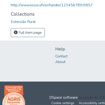
http://www.locus.ufv.br/handle/123456789/9857
Collections
Extensão Rural
Full item page
Help
Contact
About
DSpace software
copyright © 2
Cookie settings
Accessibility sett