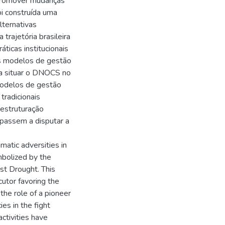
 promover mudanças
foi construída uma
lternativas
trajetória brasileira
ticas institucionais
es modelos de gestão
ra situar o DNOCS no
modelos de gestão
tradicionais
estruturação
, passem a disputar a
matic adversities in
mbolized by the
st Drought. This
ocutor favoring the
the role of a pioneer
es in the fight
activities have