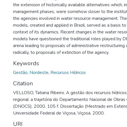
the extension of historically available alternatives which, i
management phases, were somehow closer to the instituti
the agencies involved in water resource management. T
models, created and applied in Brazil, served as a basis 
context of its dynamics. Recent changes in the water re
models have questioned the traditional roles played by DN
arena leading to proposals of administrative restructuring
radically, to proposals of extinction of the agency.
Keywords
Gestão
,
Nordeste
,
Recursos Hídricos
Citation
VELLOSO, Tatiana Ribeiro. A gestão dos recursos hídrico
regional: a trajetória do Departamento Nacional de Obras
(DNOCS). 2000. 105 f. Dissertação (Mestrado em Extens
Universidade Federal de Viçosa, Viçosa. 2000.
URI