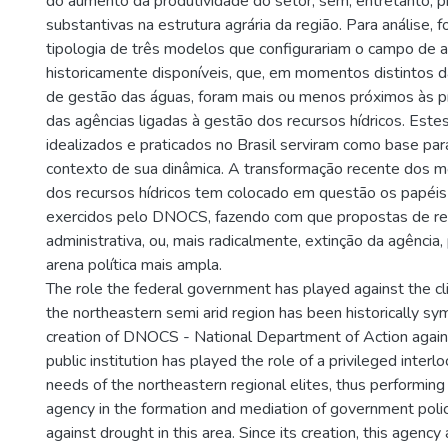
do aumento da produtividade do setor, sem, entretanto,
substantivas na estrutura agrária da região. Para análise, 
tipologia de três modelos que configurariam o campo de a
historicamente disponíveis, que, em momentos distintos da 
de gestão das águas, foram mais ou menos próximos às prá
das agências ligadas à gestão dos recursos hídricos. Est
idealizados e praticados no Brasil serviram como base pa
contexto de sua dinâmica. A transformação recente dos 
dos recursos hídricos tem colocado em questão os papéis 
exercidos pelo DNOCS, fazendo com que propostas de re
administrativa, ou, mais radicalmente, extinção da agência
arena política mais ampla.
The role the federal government has played against the cli
the northeastern semi arid region has been historically sy
creation of DNOCS - National Department of Action again
public institution has played the role of a privileged interl
needs of the northeastern regional elites, thus performing 
agency in the formation and mediation of government polici
against drought in this area. Since its creation, this agency 