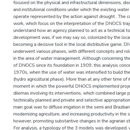
focused on the physical and infrastructural dimensions, dis
and institutional conditions under which the existing wate
operate represented by the action against drought . The co
work, which focus on the interpretation of the DNOCS traje
understand how an agency planned to act as a technical t
development was, if we may say so, colonized by the local 
becoming a decisive tool in the local distributive game. 
underwent various phases, with different concepts and role
in the area of water management. Although concerning the 
of DNOCS since its foundation in 1909, this analysis conc
1970s, when the use of water was intensified to build the
(hydro agricultural phase). More than at any other time of it
moment in which the powerful DNOCS implemented proje
dilemas involving its interventions, which combined large 
technically planned and private and selective appropriation
main goal was to diffuse irrigation in the semi arid Brazilian
modernizing agriculture, and increasing productivity in the 
however, promoting substantive changes in the agrarian str
For analysis, a typology of the 3 models was developed,