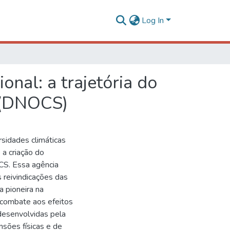
Log In
nal: a trajetória do
 (DNOCS)
sidades climáticas
 a criação do
CS. Essa agência
s reivindicações das
a pioneira na
 combate aos efeitos
 desenvolvidas pela
sões físicas e de