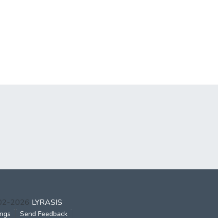
002-2026
LYRASIS
ings
Send Feedback