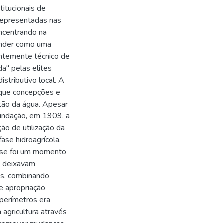
titucionais de
representadas nas
oncentrando na
tender como uma
entemente técnico de
da" pelas elites
istributivo local. A
 que concepções e
tão da água. Apesar
fundação, em 1909, a
ção de utilização da
fase hidroagrícola.
esse foi um momento
S deixavam
es, combinando
e apropriação
 perímetros era
a agricultura através