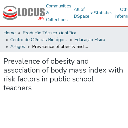
Communities
All of
Oth
&
Statistics
DSpace
inform
Collections
Home
Produção Técnico-científica
Centro de Ciências Biológicas e da Saúde
Educação Física
Artigos
Prevalence of obesity and association of body mass index with risk factors in public school teachers
Prevalence of obesity and
association of body mass index with
risk factors in public school
teachers