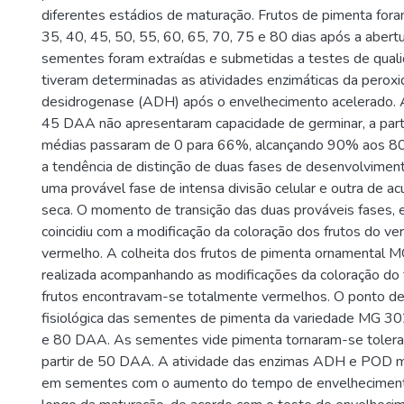
diferentes estádios de maturação. Frutos de pimenta fora
35, 40, 45, 50, 55, 60, 65, 70, 75 e 80 dias após a abertu
sementes foram extraídas e submetidas a testes de qualid
tiveram determinadas as atividades enzimáticas da perox
desidrogenase (ADH) após o envelhecimento acelerado.
45 DAA não apresentaram capacidade de germinar, a part
médias passaram de 0 para 66%, alcançando 90% aos 
a tendência de distinção de duas fases de desenvolvime
uma provável fase de intensa divisão celular e outra de a
seca. O momento de transição das duas prováveis fases, e
coincidiu com a modificação da coloração dos frutos do ve
vermelho. A colheita dos frutos de pimenta ornamental 
realizada acompanhando as modificações da coloração do 
frutos encontravam-se totalmente vermelhos. O ponto d
fisiológica das sementes de pimenta da variedade MG 30
e 80 DAA. As sementes vide pimenta tornaram-se tolera
partir de 50 DAA. A atividade das enzimas ADH e POD m
em sementes com o aumento do tempo de envelhecimen