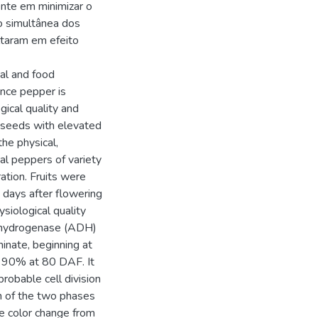
ente em minimizar o
o simultânea dos
taram em efeito
al and food
ince pepper is
gical quality and
n seeds with elevated
the physical,
al peppers of variety
ation. Fruits were
 days after flowering
iological quality
dehydrogenase (ADH)
inate, beginning at
 90% at 80 DAF. It
obable cell division
on of the two phases
e color change from