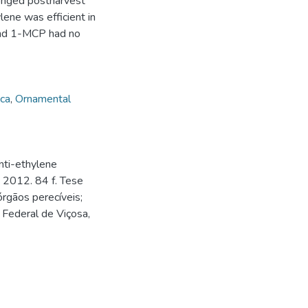
onged postharvest
ene was efficient in
 and 1-MCP had no
ica
,
Ornamental
anti-ethylene
 2012. 84 f. Tese
rgãos perecíveis;
 Federal de Viçosa,