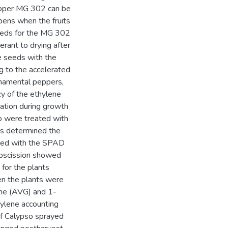
pepper MG 302 can be
ppens when the fruits
seeds for the MG 302
ant to drying after
 seeds with the
g to the accelerated
ornamental peppers,
cy of the ethylene
nation during growth
so were treated with
was determined the
mined with the SPAD
abscission showed
 for the plants
en the plants were
ine (AVG) and 1-
ylene accounting
of Calypso sprayed