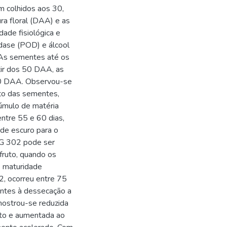
m colhidos aos 30,
ra floral (DAA) e as
ade fisiológica e
idase (POD) e álcool
 As sementes até os
ir dos 50 DAA, as
80 DAA. Observou-se
nto das sementes,
cúmulo de matéria
ntre 55 e 60 dias,
rde escuro para o
MG 302 pode ser
fruto, quando os
e maturidade
2, ocorreu entre 75
ntes à dessecação a
ostrou-se reduzida
to e aumentada ao