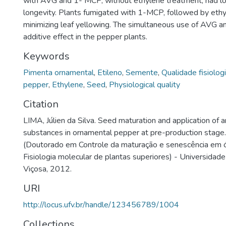
with AVG and 1- MCP, without ethylene treatment, had l
longevity. Plants fumigated with 1-MCP, followed by ethyl
minimizing leaf yellowing. The simultaneous use of AVG
additive effect in the pepper plants.
Keywords
Pimenta ornamental
,
Etileno
,
Semente
,
Qualidade fisiolog
pepper
,
Ethylene
,
Seed
,
Physiological quality
Citation
LIMA, Júlien da Silva. Seed maturation and application of 
substances in ornamental pepper at pre-production stage.
(Doutorado em Controle da maturação e senescência em ó
Fisiologia molecular de plantas superiores) - Universidade
Viçosa, 2012.
URI
http://locus.ufv.br/handle/123456789/1004
Collections