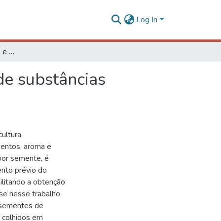
Log In
Maturação de sementes e aplicação pré-produção de substâncias antietilênicas em pimenta ornamental
de substâncias
ultura,
mentos, aroma e
por semente, é
ento prévio do
ilitando a obtenção
se nesse trabalho
m sementes de
 colhidos em