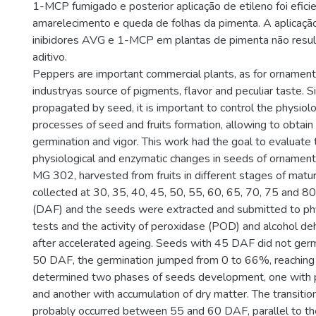
1-MCP fumigado e posterior aplicação de etileno foi efici
amarelecimento e queda de folhas da pimenta. A aplicaçã
inibidores AVG e 1-MCP em plantas de pimenta não resul
aditivo.
Peppers are important commercial plants, as for ornament
industryas source of pigments, flavor and peculiar taste. S
propagated by seed, it is important to control the physiolo
processes of seed and fruits formation, allowing to obtai
germination and vigor. This work had the goal to evaluate 
physiological and enzymatic changes in seeds of ornament
MG 302, harvested from fruits in different stages of matur
collected at 30, 35, 40, 45, 50, 55, 60, 65, 70, 75 and 80
(DAF) and the seeds were extracted and submitted to phys
tests and the activity of peroxidase (POD) and alcohol 
after accelerated ageing. Seeds with 45 DAF did not germ
50 DAF, the germination jumped from 0 to 66%, reaching
determined two phases of seeds development, one with pr
and another with accumulation of dry matter. The transiti
probably occurred between 55 and 60 DAF, parallel to th