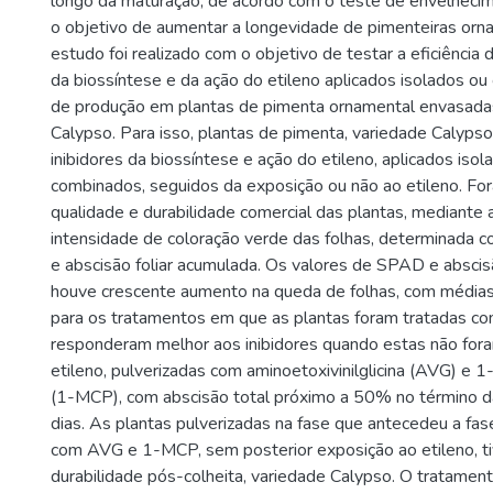
longo da maturação, de acordo com o teste de envelheci
o objetivo de aumentar a longevidade de pimenteiras orna
estudo foi realizado com o objetivo de testar a eficiência 
da biossíntese e da ação do etileno aplicados isolados o
de produção em plantas de pimenta ornamental envasada
Calypso. Para isso, plantas de pimenta, variedade Calyps
inibidores da biossíntese e ação do etileno, aplicados iso
combinados, seguidos da exposição ou não ao etileno. For
qualidade e durabilidade comercial das plantas, mediante
intensidade de coloração verde das folhas, determinada
e abscisão foliar acumulada. Os valores de SPAD e absci
houve crescente aumento na queda de folhas, com médias
para os tratamentos em que as plantas foram tratadas com
responderam melhor aos inibidores quando estas não for
etileno, pulverizadas com aminoetoxivinilglicina (AVG) e 1
(1-MCP), com abscisão total próximo a 50% no término d
dias. As plantas pulverizadas na fase que antecedeu a fa
com AVG e 1-MCP, sem posterior exposição ao etileno, t
durabilidade pós-colheita, variedade Calypso. O tratamen