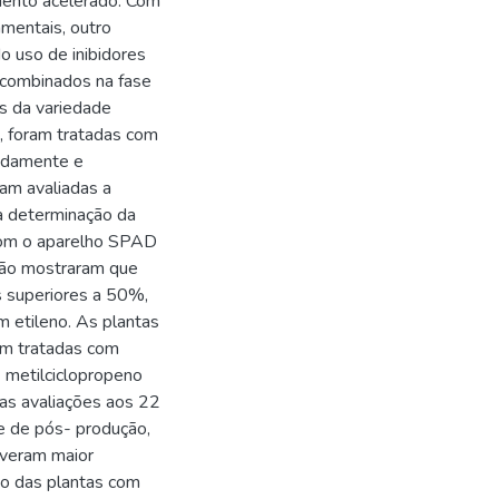
mento acelerado. Com
mentais, outro
do uso de inibidores
u combinados na fase
s da variedade
o, foram tratadas com
ladamente e
am avaliadas a
 a determinação da
 com o aparelho SPAD
são mostraram que
 superiores a 50%,
 etileno. As plantas
am tratadas com
- metilciclopropeno
as avaliações aos 22
se de pós- produção,
iveram maior
to das plantas com