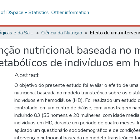
l of DSpace
Statistics
Other information
Ciências Biológicas e da Saúde
Ciência da Nutrição
nção nutricional baseada no 
etabólicos de indivíduos em 
Abstract
O objetivo do presente estudo foi avaliar o efeito de uma
nutricional baseada no modelo transteórico sobre os dist
indivíduos em hemodiálise (HD). Foi realizado um estudo 
controlado, em um centro de diálise, com amostragem não 
incluindo 83 (55 homens e 28 mulheres, com idade médi
indivíduos em HD, durante um período de quatro meses. In
aplicado um questionário sociodemográfico e de condições 
intervenção nutricional baseada no modelo transteórico fo