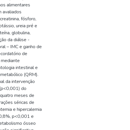
anos alimentares
m avaliados
reatinina, fósforo,
tássio, ureia pré e
teína, globulina,
ão da diálise -
oral – IMC e ganho de
ecordatório de
o mediante
ologia intestinal e
o metabólico (QRM).
nal da intervenção
a (p<0,001) do
s quatro meses de
trações séricas de
fatemia e hipercalemia
10,8%, p<0,001 e
metabolismo ósseo