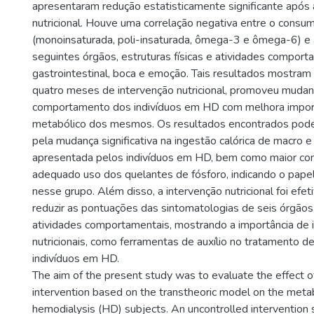
apresentaram redução estatisticamente significante após 
nutricional. Houve uma correlação negativa entre o consu
(monoinsaturada, poli-insaturada, ômega-3 e ômega-6) e
seguintes órgãos, estruturas físicas e atividades comporta
gastrointestinal, boca e emoção. Tais resultados mostram
quatro meses de intervenção nutricional, promoveu muda
comportamento dos indivíduos em HD com melhora import
metabólico dos mesmos. Os resultados encontrados pode
pela mudança significativa na ingestão calórica de macro e
apresentada pelos indivíduos em HD, bem como maior co
adequado uso dos quelantes de fósforo, indicando o papel 
nesse grupo. Além disso, a intervenção nutricional foi ef
reduzir as pontuações das sintomatologias de seis órgãos, 
atividades comportamentais, mostrando a importância de 
nutricionais, como ferramentas de auxílio no tratamento 
indivíduos em HD.
The aim of the present study was to evaluate the effect of 
intervention based on the transtheoric model on the metab
hemodialysis (HD) subjects. An uncontrolled interventio