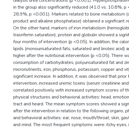
dialysis urea concentrations (p <0.001). Hyperphosphate
in the group also significantly reduced (41.0 vs. 10.8%, p
28.9%, p <0.001). Markers related to bone metabolism (
product and alkaline phosphatase) obtained a significant r
On the other hand, markers of iron metabolism (hemoglobi
trasnferrin saturation), protein and globulin showed a signi
four months of intervention (p <0.05). In addition, the calor
lipids (monounsaturated fats, saturated and linoleic acid)
higher after the nutritional intervention (p <0.05). There 
consumption of carbohydrates, polyunsaturated fat and zi
micronutrients, iron, phosphorus, potassium, copper and v
significant increase. In addition, it was observed that prior 
intervention, increased uremic toxins (serum creatinine and
correlated positively with increased symptom scores of th
physical structures and behavioral activities: head, emotion
tract and heard. The mean symptom scores showed a signi
after the intervention in relation to the following organs, p
and behavioral activities: ear, nose, mouth/throat, skin, gast
and mind. The most frequent symptoms were: itchy eyes, i