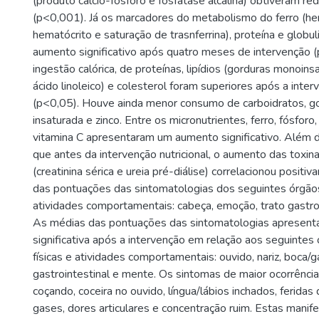
(produto cálcio-fósforo e fosfatase alcalina) obtiveram red
(p<0,001). Já os marcadores do metabolismo do ferro (he
hematócrito e saturação de trasnferrina), proteína e globu
aumento significativo após quatro meses de intervenção 
ingestão calórica, de proteínas, lipídios (gorduras monoins
ácido linoleico) e colesterol foram superiores após a inter
(p<0,05). Houve ainda menor consumo de carboidratos, go
insaturada e zinco. Entre os micronutrientes, ferro, fósforo
vitamina C apresentaram um aumento significativo. Além d
que antes da intervenção nutricional, o aumento das toxin
(creatinina sérica e ureia pré-diálise) correlacionou posi
das pontuações das sintomatologias dos seguintes órgãos,
atividades comportamentais: cabeça, emoção, trato gastroi
As médias das pontuações das sintomatologias apresent
significativa após a intervenção em relação aos seguintes 
físicas e atividades comportamentais: ouvido, nariz, boca/g
gastrointestinal e mente. Os sintomas de maior ocorrência
coçando, coceira no ouvido, língua/lábios inchados, feridas
gases, dores articulares e concentração ruim. Estas manife