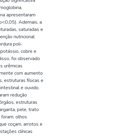
ução significativa
moglobina,
lina apresentaram
(p<0,05). Ademais, a
aturadas, saturadas e
venção nutricional
rdura poli-
, potássio, cobre e
isso, foi observado
as urêmicas
tivamente com aumento
 estruturas físicas e
ntestinal e ouvido.
aram redução
órgãos, estruturas
arganta, pele, trato
 foram: olhos
 que coçam, arrotos e
stações clínicas