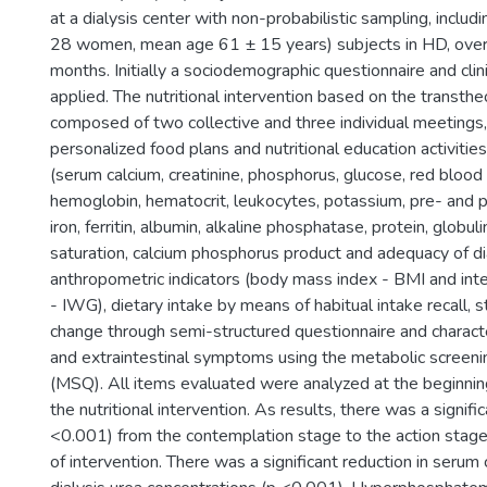
at a dialysis center with non-probabilistic sampling, inclu
28 women, mean age 61 ± 15 years) subjects in HD, over 
months. Initially a sociodemographic questionnaire and clin
applied. The nutritional intervention based on the transth
composed of two collective and three individual meetings,
personalized food plans and nutritional education activitie
(serum calcium, creatinine, phosphorus, glucose, red blood
hemoglobin, hematocrit, leukocytes, potassium, pre- and p
iron, ferritin, albumin, alkaline phosphatase, protein, globulin
saturation, calcium phosphorus product and adequacy of dia
anthropometric indicators (body mass index - BMI and inte
- IWG), dietary intake by means of habitual intake recall, 
change through semi-structured questionnaire and character
and extraintestinal symptoms using the metabolic screeni
(MSQ). All items evaluated were analyzed at the beginnin
the nutritional intervention. As results, there was a signifi
<0.001) from the contemplation stage to the action stage
of intervention. There was a significant reduction in serum