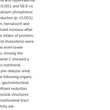
mia and hyperkalemia
 <0.001 and 56.6 vs.
calcium-phosphorus
eduction (p <0.001).
n, hematocrit and
ficant increase after
ic intake of proteins,
 and cholesterol were
was even lower
nc. Among the
itamin C showed a
to nutritional
 pre-dialysis urea)
e following organs,
, gastrointestinal
ficant reduction
hysical structures
rointestinal tract
tchy ear,