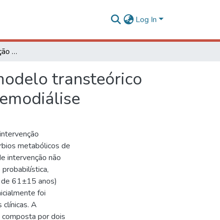
Log In
Efeito de uma intervenção nutricional baseada no modelo transteórico sobre os distúrbios metabólicos de indivíduos em hemodiálise
modelo transteórico
hemodiálise
 intervenção
úrbios metabólicos de
de intervenção não
probabilística,
a de 61±15 anos)
icialmente foi
clínicas. A
i composta por dois