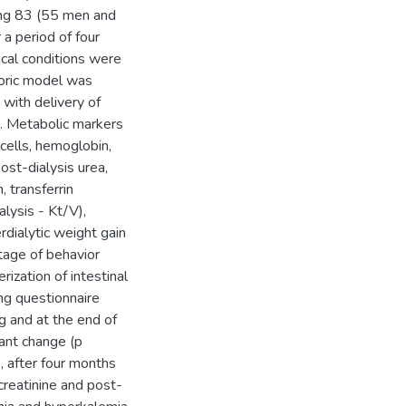
ding 83 (55 men and
a period of four
ical conditions were
eoric model was
 with delivery of
s. Metabolic markers
 cells, hemoglobin,
ost-dialysis urea,
, transferrin
lysis - Kt/V),
rdialytic weight gain
stage of behavior
ization of intestinal
ng questionnaire
g and at the end of
cant change (p
, after four months
 creatinine and post-