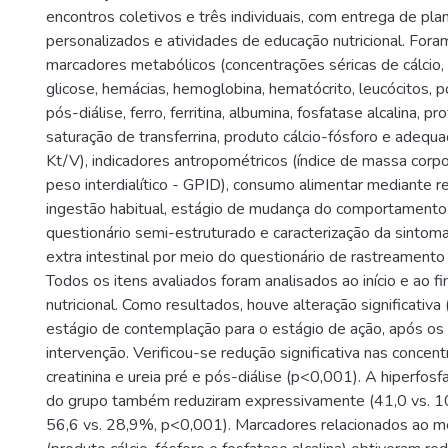
encontros coletivos e três individuais, com entrega de pl
personalizados e atividades de educação nutricional. Fora
marcadores metabólicos (concentrações séricas de cálcio, c
glicose, hemácias, hemoglobina, hematócrito, leucócitos, po
pós-diálise, ferro, ferritina, albumina, fosfatase alcalina, pro
saturação de transferrina, produto cálcio-fósforo e adequaç
Kt/V), indicadores antropométricos (índice de massa corp
peso interdialítico - GPID), consumo alimentar mediante r
ingestão habitual, estágio de mudança do comportament
questionário semi-estruturado e caracterização da sintomat
extra intestinal por meio do questionário de rastreament
Todos os itens avaliados foram analisados ao início e ao fi
nutricional. Como resultados, houve alteração significativ
estágio de contemplação para o estágio de ação, após o
intervenção. Verificou-se redução significativa nas concen
creatinina e ureia pré e pós-diálise (p<0,001). A hiperfos
do grupo também reduziram expressivamente (41,0 vs. 
56,6 vs. 28,9%, p<0,001). Marcadores relacionados ao 