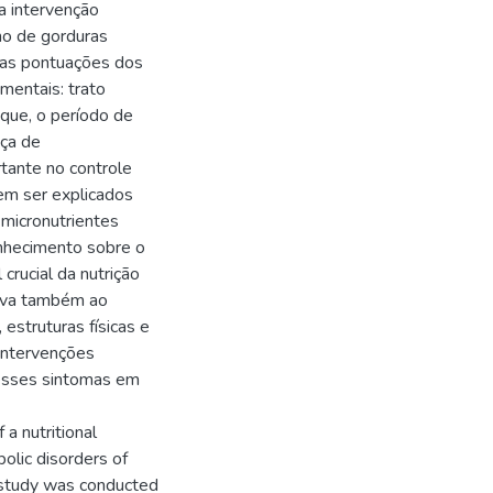
a intervenção
mo de gorduras
 as pontuações dos
mentais: trato
 que, o período de
nça de
ante no controle
m ser explicados
 micronutrientes
nhecimento sobre o
crucial da nutrição
etiva também ao
estruturas físicas e
intervenções
desses sintomas em
a nutritional
olic disorders of
n study was conducted