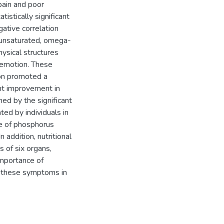
pain and poor
tistically significant
gative correlation
yunsaturated, omega-
ysical structures
d emotion. These
ion promoted a
ant improvement in
ned by the significant
ted by individuals in
e of phosphorus
In addition, nutritional
 of six organs,
importance of
of these symptoms in