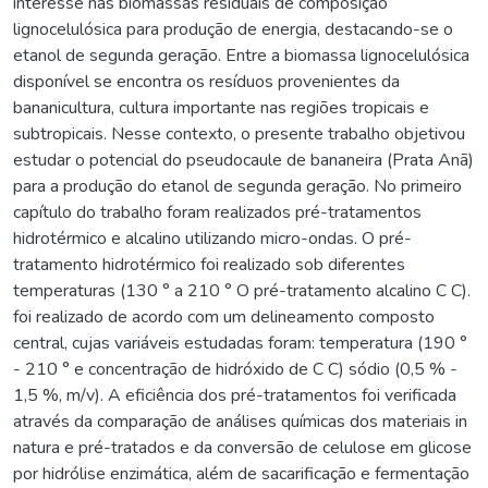
interesse nas biomassas residuais de composição
lignocelulósica para produção de energia, destacando-se o
etanol de segunda geração. Entre a biomassa lignocelulósica
disponível se encontra os resíduos provenientes da
bananicultura, cultura importante nas regiões tropicais e
subtropicais. Nesse contexto, o presente trabalho objetivou
estudar o potencial do pseudocaule de bananeira (Prata Anã)
para a produção do etanol de segunda geração. No primeiro
capítulo do trabalho foram realizados pré-tratamentos
hidrotérmico e alcalino utilizando micro-ondas. O pré-
tratamento hidrotérmico foi realizado sob diferentes
temperaturas (130 ° a 210 ° O pré-tratamento alcalino C C).
foi realizado de acordo com um delineamento composto
central, cujas variáveis estudadas foram: temperatura (190 °
- 210 ° e concentração de hidróxido de C C) sódio (0,5 % -
1,5 %, m/v). A eficiência dos pré-tratamentos foi verificada
através da comparação de análises químicas dos materiais in
natura e pré-tratados e da conversão de celulose em glicose
por hidrólise enzimática, além de sacarificação e fermentação