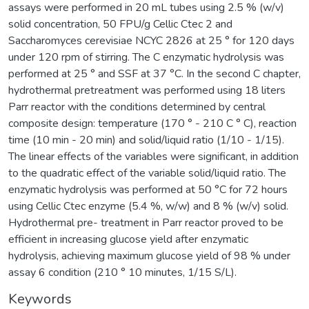
assays were performed in 20 mL tubes using 2.5 % (w/v)
solid concentration, 50 FPU/g Cellic Ctec 2 and
Saccharomyces cerevisiae NCYC 2826 at 25 ° for 120 days
under 120 rpm of stirring. The C enzymatic hydrolysis was
performed at 25 ° and SSF at 37 °C. In the second C chapter,
hydrothermal pretreatment was performed using 18 liters
Parr reactor with the conditions determined by central
composite design: temperature (170 ° - 210 C ° C), reaction
time (10 min - 20 min) and solid/liquid ratio (1/10 - 1/15).
The linear effects of the variables were significant, in addition
to the quadratic effect of the variable solid/liquid ratio. The
enzymatic hydrolysis was performed at 50 °C for 72 hours
using Cellic Ctec enzyme (5.4 %, w/w) and 8 % (w/v) solid.
Hydrothermal pre- treatment in Parr reactor proved to be
efficient in increasing glucose yield after enzymatic
hydrolysis, achieving maximum glucose yield of 98 % under
assay 6 condition (210 ° 10 minutes, 1/15 S/L).
Keywords