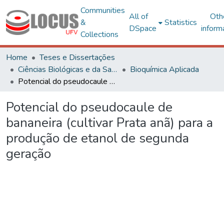
Communities
All of
Oth
&
Statistics
DSpace
inform
Collections
Home
Teses e Dissertações
Ciências Biológicas e da Saúde
Bioquímica Aplicada
Potencial do pseudocaule de bananeira (cultivar Prata anã) para a produção de etanol de segunda geração
Potencial do pseudocaule de
bananeira (cultivar Prata anã) para a
produção de etanol de segunda
geração