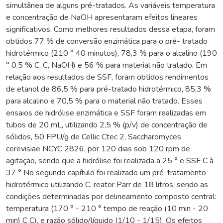
simultânea de alguns pré-tratados. As variáveis temperatura
e concentração de NaOH apresentaram efeitos lineares
significativos. Como melhores resultados dessa etapa, foram
obtidos 77 % de conversão enzimática para o pré- tratado
hidrotérmico (210 ° 40 minutos), 78,3 % para o alcalino (190
° 0,5 % C, C, NaOH) e 56 % para material não tratado. Em
relação aos resultados de SSF, foram obtidos rendimentos
de etanol de 86,5 % para pré-tratado hidrotérmico, 85,3 %
para alcalino e 70,5 % para o material não tratado. Esses
ensaios de hidrólise enzimática e SSF foram realizadas em
tubos de 20 mL, utilizando 2,5 % (p/v) de concentração de
sólidos, 50 FPU/g de Cellic Ctec 2, Saccharomyces
cerevisiae NCYC 2826, por 120 dias sob 120 rpm de
agitação, sendo que a hidrólise foi realizada a 25 ° e SSF C à
37 ° No segundo capítulo foi realizado um pré-tratamento
hidrotérmico utilizando C. reator Parr de 18 litros, sendo as
condições determinadas por delineamento composto central:
temperatura (170 ° - 210 ° tempo de reação (10 min - 20
min) C C), e razão sólido/líquido (1/10 - 1/15). Os efeitos