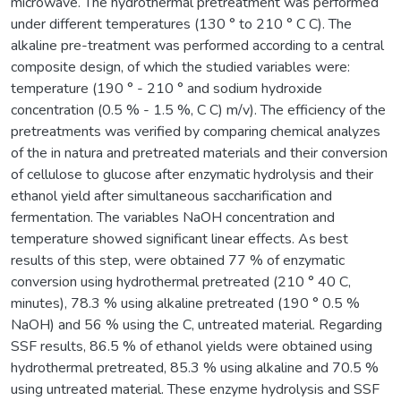
microwave. The hydrothermal pretreatment was performed
under different temperatures (130 ° to 210 ° C C). The
alkaline pre-treatment was performed according to a central
composite design, of which the studied variables were:
temperature (190 ° - 210 ° and sodium hydroxide
concentration (0.5 % - 1.5 %, C C) m/v). The efficiency of the
pretreatments was verified by comparing chemical analyzes
of the in natura and pretreated materials and their conversion
of cellulose to glucose after enzymatic hydrolysis and their
ethanol yield after simultaneous saccharification and
fermentation. The variables NaOH concentration and
temperature showed significant linear effects. As best
results of this step, were obtained 77 % of enzymatic
conversion using hydrothermal pretreated (210 ° 40 C,
minutes), 78.3 % using alkaline pretreated (190 ° 0.5 %
NaOH) and 56 % using the C, untreated material. Regarding
SSF results, 86.5 % of ethanol yields were obtained using
hydrothermal pretreated, 85.3 % using alkaline and 70.5 %
using untreated material. These enzyme hydrolysis and SSF