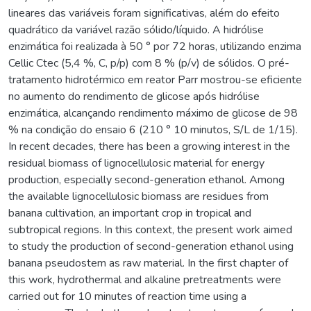
lineares das variáveis foram significativas, além do efeito
quadrático da variável razão sólido/líquido. A hidrólise
enzimática foi realizada à 50 ° por 72 horas, utilizando enzima
Cellic Ctec (5,4 %, C, p/p) com 8 % (p/v) de sólidos. O pré-
tratamento hidrotérmico em reator Parr mostrou-se eficiente
no aumento do rendimento de glicose após hidrólise
enzimática, alcançando rendimento máximo de glicose de 98
% na condição do ensaio 6 (210 ° 10 minutos, S/L de 1/15).
In recent decades, there has been a growing interest in the
residual biomass of lignocellulosic material for energy
production, especially second-generation ethanol. Among
the available lignocellulosic biomass are residues from
banana cultivation, an important crop in tropical and
subtropical regions. In this context, the present work aimed
to study the production of second-generation ethanol using
banana pseudostem as raw material. In the first chapter of
this work, hydrothermal and alkaline pretreatments were
carried out for 10 minutes of reaction time using a