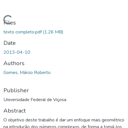
oading...
Files
texto completo.pdf
(1.26 MB)
Date
2013-04-10
Authors
Gomes, Márcio Roberto
Publisher
Universidade Federal de Viçosa
Abstract
O objetivo deste trabalho é dar um enfoque mais geométrico
na introdução dos números complexos, de forma a torná-los