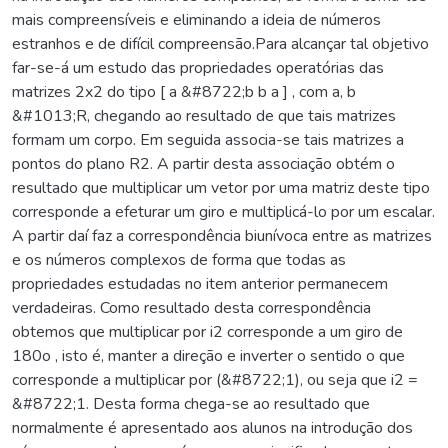
mais compreensíveis e eliminando a ideia de números
estranhos e de difícil compreensão.Para alcançar tal objetivo
far-se-á um estudo das propriedades operatórias das
matrizes 2x2 do tipo [ a &#8722;b b a ] , com a, b
&#1013;R, chegando ao resultado de que tais matrizes
formam um corpo. Em seguida associa-se tais matrizes a
pontos do plano R2. A partir desta associação obtém o
resultado que multiplicar um vetor por uma matriz deste tipo
corresponde a efeturar um giro e multiplicá-lo por um escalar.
A partir daí faz a correspondência biunívoca entre as matrizes
e os números complexos de forma que todas as
propriedades estudadas no item anterior permanecem
verdadeiras. Como resultado desta correspondência
obtemos que multiplicar por i2 corresponde a um giro de
180o , isto é, manter a direção e inverter o sentido o que
corresponde a multiplicar por (&#8722;1), ou seja que i2 =
&#8722;1. Desta forma chega-se ao resultado que
normalmente é apresentado aos alunos na introdução dos