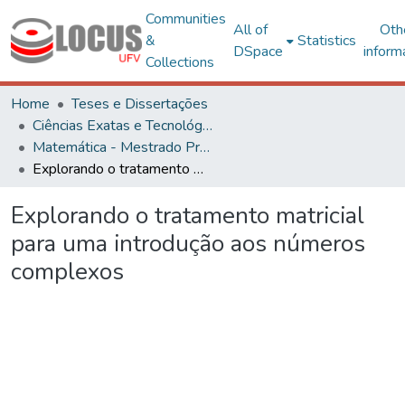
Communities
All of
Oth
&
Statistics
DSpace
inform
Collections
Home
Teses e Dissertações
Ciências Exatas e Tecnológicas
Matemática - Mestrado Profissional
Explorando o tratamento matricial para uma introdução aos números complexos
Explorando o tratamento matricial
para uma introdução aos números
complexos