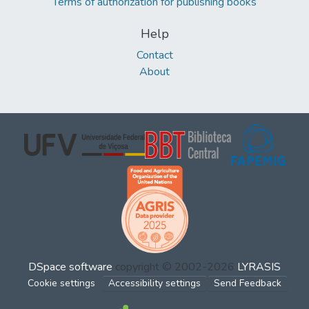
Terms of authorization for publishing books
Help
Contact
About
DSpace software
copyright © 2002-2026
LYRASIS
Cookie settings
Accessibility settings
Send Feedback