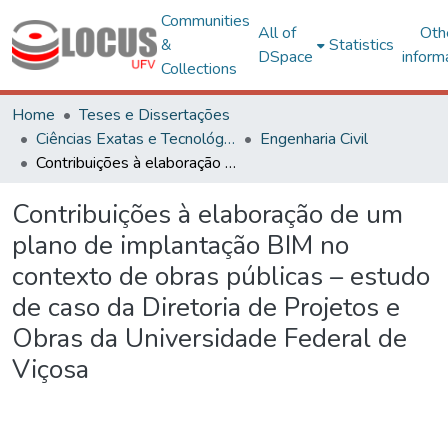
Communities
All of
Oth
&
Statistics
DSpace
inform
Collections
Home
Teses e Dissertações
Ciências Exatas e Tecnológicas
Engenharia Civil
Contribuições à elaboração de um plano de implantação BIM no contexto de obras públicas – estudo de caso da Diretoria de Projetos e Obras da Universidade Federal de Viçosa
Contribuições à elaboração de um
plano de implantação BIM no
contexto de obras públicas – estudo
de caso da Diretoria de Projetos e
Obras da Universidade Federal de
Viçosa