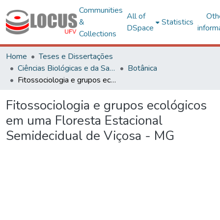
Communities
All of
Oth
&
Statistics
DSpace
inform
Collections
Home
Teses e Dissertações
Ciências Biológicas e da Saúde
Botânica
Fitossociologia e grupos ecológicos em uma Floresta Estacional Semidecidual de Viçosa - MG
Fitossociologia e grupos ecológicos
em uma Floresta Estacional
Semidecidual de Viçosa - MG