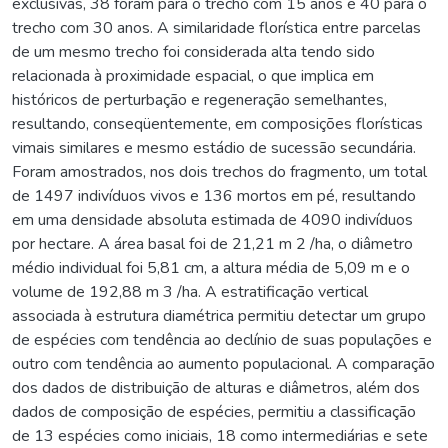
exclusivas, 38 foram para o trecho com 15 anos e 40 para o
trecho com 30 anos. A similaridade florística entre parcelas
de um mesmo trecho foi considerada alta tendo sido
relacionada à proximidade espacial, o que implica em
históricos de perturbação e regeneração semelhantes,
resultando, conseqüentemente, em composições florísticas
vimais similares e mesmo estádio de sucessão secundária.
Foram amostrados, nos dois trechos do fragmento, um total
de 1497 indivíduos vivos e 136 mortos em pé, resultando
em uma densidade absoluta estimada de 4090 indivíduos
por hectare. A área basal foi de 21,21 m 2 /ha, o diâmetro
médio individual foi 5,81 cm, a altura média de 5,09 m e o
volume de 192,88 m 3 /ha. A estratificação vertical
associada à estrutura diamétrica permitiu detectar um grupo
de espécies com tendência ao declínio de suas populações e
outro com tendência ao aumento populacional. A comparação
dos dados de distribuição de alturas e diâmetros, além dos
dados de composição de espécies, permitiu a classificação
de 13 espécies como iniciais, 18 como intermediárias e sete