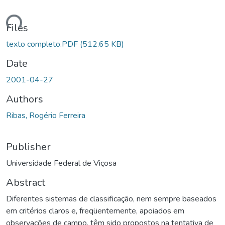
ding...
Files
texto completo.PDF
(512.65 KB)
Date
2001-04-27
Authors
Ribas, Rogério Ferreira
Publisher
Universidade Federal de Viçosa
Abstract
Diferentes sistemas de classificação, nem sempre baseados
em critérios claros e, freqüentemente, apoiados em
observações de campo, têm sido propostos na tentativa de