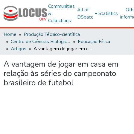
Communities
All of
Oth
&
Statistics
DSpace
inform
Collections
Home
Produção Técnico-científica
Centro de Ciências Biológicas e da Saúde
Educação Física
Artigos
A vantagem de jogar em casa em relação às séries do campeonato brasileiro de futebol
A vantagem de jogar em casa em
relação às séries do campeonato
brasileiro de futebol