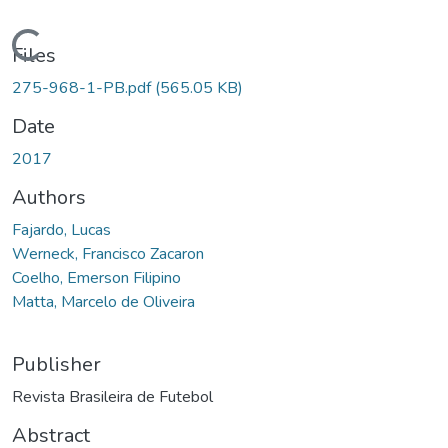
Loading...
Files
275-968-1-PB.pdf
(565.05 KB)
Date
2017
Authors
Fajardo, Lucas
Werneck, Francisco Zacaron
Coelho, Emerson Filipino
Matta, Marcelo de Oliveira
Publisher
Revista Brasileira de Futebol
Abstract