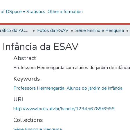
l of DSpace
Statistics
Other information
Acervo Fotográfico do ACH-UFV
Fotos da ESAV
Série Ensino e Pesquisa
 Infância da ESAV
Abstract
Professora Hermengarda com alunos do jardim de infânci
Keywords
Professora Hermengarda
,
Alunos do jardim de infância
URI
http://www.locus.ufv.br/handle/123456789/6999
Collections
Série Ensino e Pesquisa